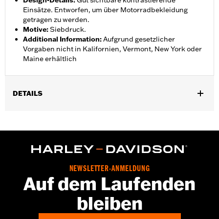
Design-Details
:
Gut sichtbare kontrastierende
Einsätze. Entworfen, um über Motorradbekleidung
getragen zu werden.
Motive
:
Siebdruck.
Additional Information
:
Aufgrund gesetzlicher
Vorgaben nicht in Kalifornien, Vermont, New York oder
Maine erhältlich
DETAILS
Geschlecht:
Damen
,
,
Funktionsmerkmale:
Wasserdicht
Atmungsaktiv
Versiegelte
,
,
,
NÃ¤hte
Windschutzleiste
Einstellbare Ã„rmelbÃ¼ndchen
,
,
Zwei-Wege-FrontreiÃŸverschluss
ReiÃŸverschlusstaschen
,
,
ReiÃŸverschluss innen
Reflektierend
Mit Kapuze
NEWSLETTER-ANMELDUNG
Jacket Style:
Moto
Auf dem Laufenden
Shop To Be:
Dry
bleiben
Material:
Nylon