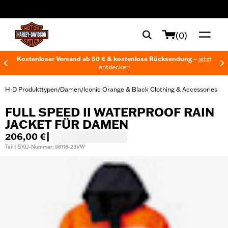
web accessibility
(0)
Kostenloser Versand ab 50 € & kostenlose Rücksendung –
jetzt
entdecken
H-D Produkttypen
Damen
Iconic Orange & Black Clothing & Accessories
/
/
FULL SPEED II WATERPROOF RAIN
JACKET FÜR DAMEN
206,00 €
|
Teil | SKU-Nummer: 98116-23VW