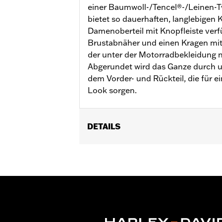
einer Baumwoll-/Tencel®-/Leinen-Tw
bietet so dauerhaften, langlebigen 
Damenoberteil mit Knopfleiste verf
Brustabnäher und einen Kragen mi
der unter der Motorradbekleidung n
Abgerundet wird das Ganze durch un
dem Vorder- und Rückteil, die für 
Look sorgen.
DETAILS
Geschlecht:
Damen
Funktionsmerkmale:
Knopfleiste vo
GARANTIE:
2 Jahre beschränkte Gara
Herkunft:
Importiert