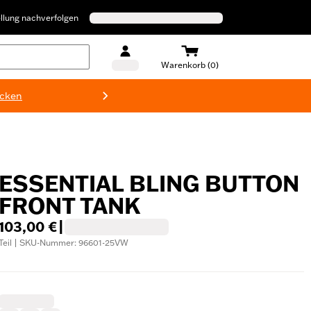
llung nachverfolgen
Warenkorb (0)
ecken
Harley-D
ESSENTIAL BLING BUTTON
FRONT TANK
103,00 €
|
Teil | SKU-Nummer: 96601-25VW