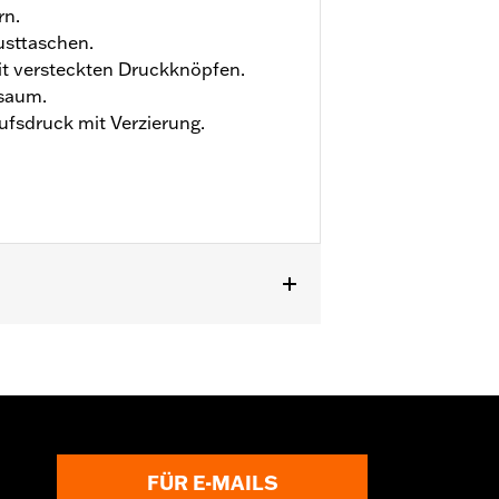
rn.
usttaschen.
t versteckten Druckknöpfen.
saum.
ufsdruck mit Verzierung.
zu
FÜR E-MAILS