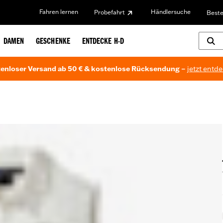
Fahren lernen
Händlersuche
Probefahrt
Beste
DAMEN
GESCHENKE
ENTDECKE H-D
enloser Versand ab 50 € & kostenlose Rücksendung –
jetzt entd