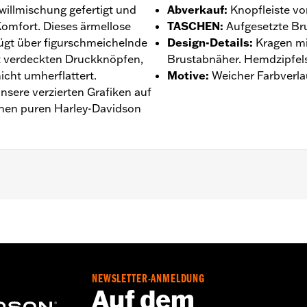
illmischung gefertigt und
Abverkauf
:
Knopfleiste vo
Komfort. Dieses ärmellose
TASCHEN
:
Aufgesetzte Br
ügt über figurschmeichelnde
Design-Details
:
Kragen mi
t verdeckten Druckknöpfen,
Brustabnäher. Hemdzipfel
icht umherflattert.
Motive
:
Weicher Farbverla
sere verzierten Grafiken auf
einen puren Harley-Davidson
rn
ntie – Auf
www.h-d.com/warranty
findet man alle Details da
NEWSLETTER-ANMELDUNG
Auf dem