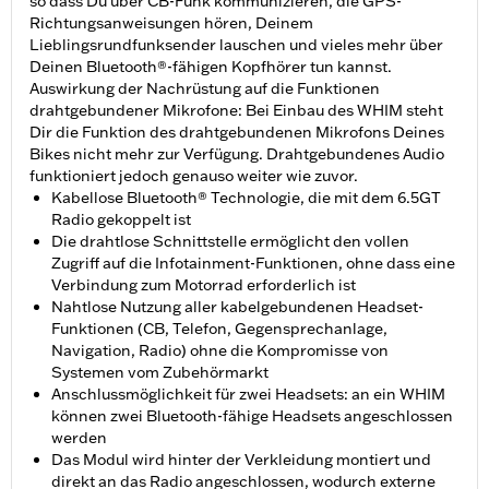
so dass Du über CB-Funk kommunizieren, die GPS-
Richtungsanweisungen hören, Deinem
Lieblingsrundfunksender lauschen und vieles mehr über
Deinen Bluetooth®-fähigen Kopfhörer tun kannst.
Auswirkung der Nachrüstung auf die Funktionen
drahtgebundener Mikrofone: Bei Einbau des WHIM steht
Dir die Funktion des drahtgebundenen Mikrofons Deines
Bikes nicht mehr zur Verfügung. Drahtgebundenes Audio
funktioniert jedoch genauso weiter wie zuvor.
Kabellose Bluetooth® Technologie, die mit dem 6.5GT
Radio gekoppelt ist
Die drahtlose Schnittstelle ermöglicht den vollen
Zugriff auf die Infotainment-Funktionen, ohne dass eine
Verbindung zum Motorrad erforderlich ist
Nahtlose Nutzung aller kabelgebundenen Headset-
Funktionen (CB, Telefon, Gegensprechanlage,
Navigation, Radio) ohne die Kompromisse von
Systemen vom Zubehörmarkt
Anschlussmöglichkeit für zwei Headsets: an ein WHIM
können zwei Bluetooth-fähige Headsets angeschlossen
werden
Das Modul wird hinter der Verkleidung montiert und
direkt an das Radio angeschlossen, wodurch externe