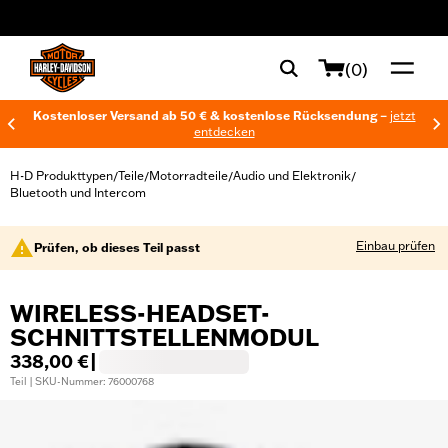
web accessibility
(0)
Kostenloser Versand ab 50 € & kostenlose Rücksendung –
jetzt
entdecken
H-D Produkttypen
Teile
Motorradteile
Audio und Elektronik
/
/
/
/
Bluetooth und Intercom
Einbau prüfen
Prüfen, ob dieses Teil passt
WIRELESS-HEADSET-
SCHNITTSTELLENMODUL
338,00 €
|
Teil | SKU-Nummer: 76000768