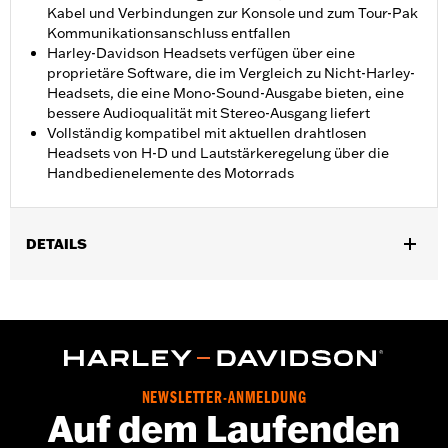
Kabel und Verbindungen zur Konsole und zum Tour-Pak
Kommunikationsanschluss entfallen
Harley-Davidson Headsets verfügen über eine
proprietäre Software, die im Vergleich zu Nicht-Harley-
Headsets, die eine Mono-Sound-Ausgabe bieten, eine
bessere Audioqualität mit Stereo-Ausgang liefert
Vollständig kompatibel mit aktuellen drahtlosen
Headsets von H-D und Lautstärkeregelung über die
Handbedienelemente des Motorrads
DETAILS
Geeignet für Touring von ’14 bis ’25 (außer FLHXSE und
FLTRXSE ab ’23, FLHX, FLTRX und FLTRXSTSE ab ’24 sowie
FLHXU und FLTRXRRSE ab ’25) und Trike Modelle von ’14 bis ’25
mit Boom! Box 6.5GT oder Boom! Box GTS Audio-System.
Modelle von ’14 bis ’17 erfordern Kabelbaum für das Wireless
Headset Schnittstellenmodul P/N 69201726. Der Einbau an
NEWSLETTER-ANMELDUNG
FLHTKSE Modellen ’14–’15 kann den Empfang von
Auf dem Laufenden
Satellitenradio beeinträchtigen. Der Einbau an Fahrzeugen mit