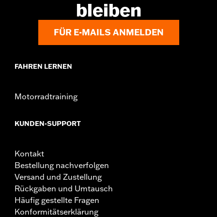
Satellitenradio kann die Leistung des Satellitenradios oder des
bleiben
drahtlosen Headsets beeinträchtigen. Die Software muss vom
Händler mittels Digital Technician™ aktualisiert werden. Einbau
durch den Händler wird empfohlen.
FÜR E-MAILS ANMELDEN
Installationsanleitung
Separat erhältlich:
Kabelbaum für Wireless Headset
Schnittstellenmodul
FAHREN LERNEN
In Einheiten erhältlich:
Jeweils
In der Box:
Nur Wireless Headset-Schnittstellenmodul
Motorradtraining
NOTIZEN:
Auswirkung der Nachrüstung auf die Funktionen
verkabelter Mikrofone: Bei Einbau des WHIM steht
Dir die Funktion des verkabelten Mikrofons Deines
KUNDEN-SUPPORT
Bikes nicht mehr zur Verfügung. Ein verkabeltes
Radio funktioniert dagegen genauso weiter wie zuvor.
Kontakt
Bestellung nachverfolgen
Versand und Zustellung
Rückgaben und Umtausch
Häufig gestellte Fragen
Konformitätserklärung