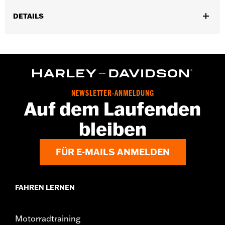
DETAILS
Universell einsetzbar (außer FLHTCUTG).
Kollektion:
Willie G. Skull
In Einheiten erhältlich:
Jeweils
In der Box:
Befestigungselemente 1/4 Zoll 20 x 3/4 Zoll mit
selbstsichernden Muttern und Unterlegscheiben
NEWSLETTER-ANMELDUNG
Auf dem Laufenden
bleiben
FÜR E-MAILS ANMELDEN
FAHREN LERNEN
Motorradtraining