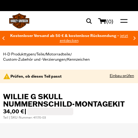
web accessibility
(0)
Kostenloser Versand ab 50 € & kostenlose Rücksendung –
jetzt
entdecken
H-D Produkttypen
Teile
Motorradteile
/
/
/
Custom-Zubehör und -Verzierungen
Kennzeichen
/
Einbau prüfen
Prüfen, ob dieses Teil passt
WILLIE G SKULL
NUMMERNSCHILD-MONTAGEKIT
34,00 €
|
Teil | SKU-Nummer: 41170-03