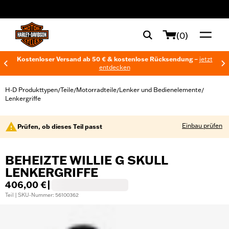
web accessibility
(0)
Kostenloser Versand ab 50 € & kostenlose Rücksendung –
jetzt
entdecken
H-D Produkttypen
Teile
Motorradteile
Lenker und Bedienelemente
/
/
/
/
Lenkergriffe
Einbau prüfen
Prüfen, ob dieses Teil passt
BEHEIZTE WILLIE G SKULL
LENKERGRIFFE
406,00 €
|
Teil | SKU-Nummer: 56100362