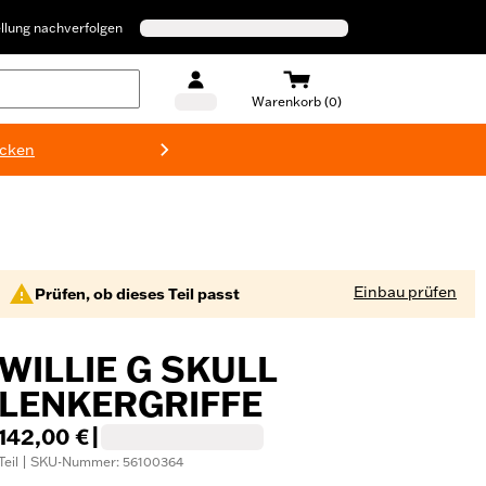
llung nachverfolgen
Warenkorb (0)
ecken
Harley-D
Einbau prüfen
Prüfen, ob dieses Teil passt
WILLIE G SKULL
LENKERGRIFFE
142,00 €
|
Teil | SKU-Nummer: 56100364