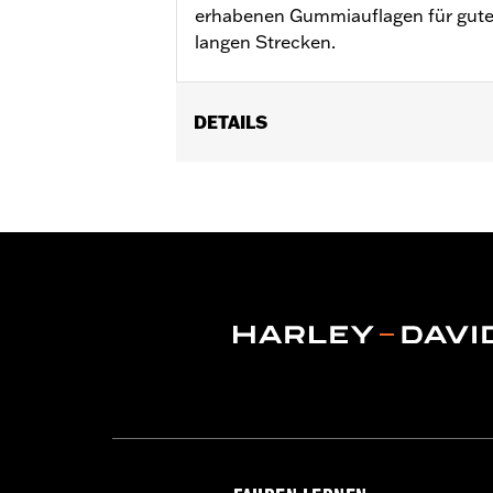
erhabenen Gummiauflagen für gute 
langen Strecken.
DETAILS
Für VRSC ’02–’17, XL ab ’96, XR ’08–
FLSTSE ’11–’12) und Touring Modelle ’
Installationsanleitung
Kollektion:
Willie G. Skull
Durchmesser:
1.5
Maßeinheit Materialdurchmesser:
Z
In Einheiten erhältlich:
Paar
In der Box:
Rechter und linker Handgri