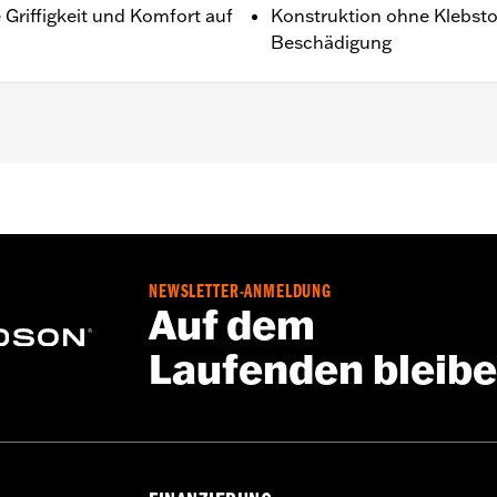
Griffigkeit und Komfort auf
Konstruktion ohne Klebsto
Beschädigung
’13, Dyna ’96–’17 (außer FXDLS), Softail ’95–’15 (außer F
96–’07.
NEWSLETTER-ANMELDUNG
oll
Auf dem
Laufenden bleib
ff, Installationsanleitung