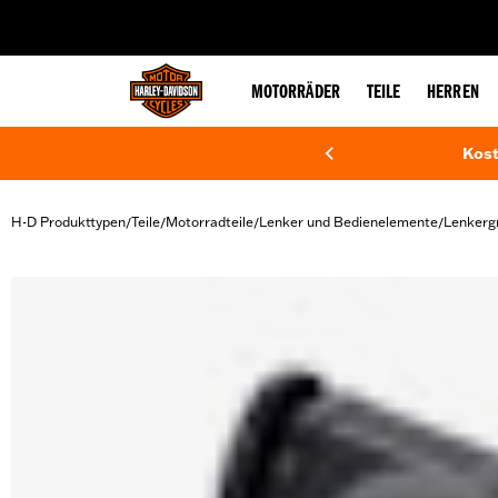
web accessibility
MOTORRÄDER
TEILE
HERREN
Kost
H-D Produkttypen
Teile
Motorradteile
Lenker und Bedienelemente
Lenkergr
/
/
/
/