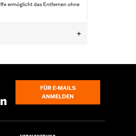
ffe ermöglicht das Entfernen ohne
LSTNSE, FLSTSE und FXSBSE sowie
FÜR E-MAILS
ANMELDEN
en