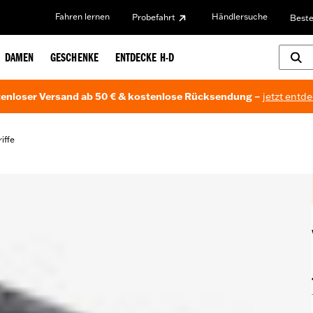
Fahren lernen
Händlersuche
Probefahrt
Beste
DAMEN
GESCHENKE
ENTDECKE H-D
enloser Versand ab 50 € & kostenlose Rücksendung –
jetzt entd
iffe