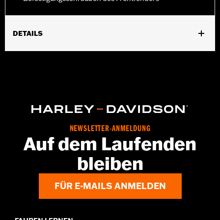
DETAILS
Für FXDWG ’93–’05 und Softail® Modelle ’91–’17 (außer
Springer™, FXCW, FXCWC, FXSB, FXSBSE, FXSE und FXSTD).
Nicht in Verbindung mit Billet Tauchrohren oder Upside-Down-
Gabel-Kit verwendbar.
Installationsanleitung
In Einheiten erhältlich:
Jeweils
In der Box:
verchromte Innensechskantschrauben
NEWSLETTER-ANMELDUNG
Auf dem Laufenden
bleiben
FÜR E-MAILS ANMELDEN