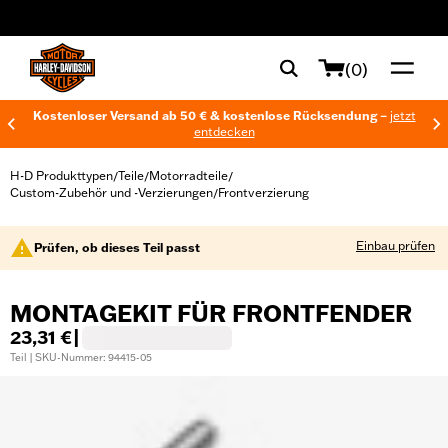
web accessibility
(0)
Kostenloser Versand ab 50 € & kostenlose Rücksendung –
jetzt
entdecken
H-D Produkttypen
Teile
Motorradteile
/
/
/
Custom-Zubehör und -Verzierungen
Frontverzierung
/
Einbau prüfen
Prüfen, ob dieses Teil passt
MONTAGEKIT FÜR FRONTFENDER
23,31 €
|
Teil | SKU-Nummer: 94415-05