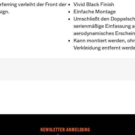
rferring verleiht der Front der
Vivid Black Finish
ign.
Einfache Montage
Umschließt den Doppelsche
serienmäßige Einfassung ab
aerodynamisches Erschein
Kann montiert werden, ohn
Verkleidung entfernt wer
’15 bis ’25 (außer FLTRXSE ab ’23, FLTRX und FLTRXSTSE a
estreifen und Installationsanleitung
NEWSLETTER-ANMELDUNG