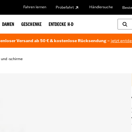
Fahren lernen
Händlersuche
Probefahrt
Beste
DAMEN
GESCHENKE
ENTDECKE H-D
enloser Versand ab 50 € & kostenlose Rücksendung –
jetzt entd
 und -schirme