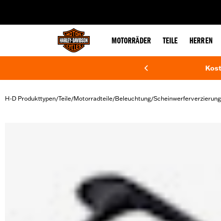
web accessibility
MOTORRÄDER
TEILE
HERREN
Kost
H-D Produkttypen
Teile
Motorradteile
Beleuchtung
Scheinwerferverzierung
/
/
/
/