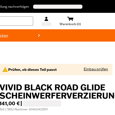
llung nachverfolgen
Warenkorb (0)
ecken
Harley-D
Einbau prüfen
Prüfen, ob dieses Teil passt
VIVID BLACK ROAD GLIDE
SCHEINWERFERVERZIERU
141,00 €
|
Teil | SKU-Nummer: 61400412DH