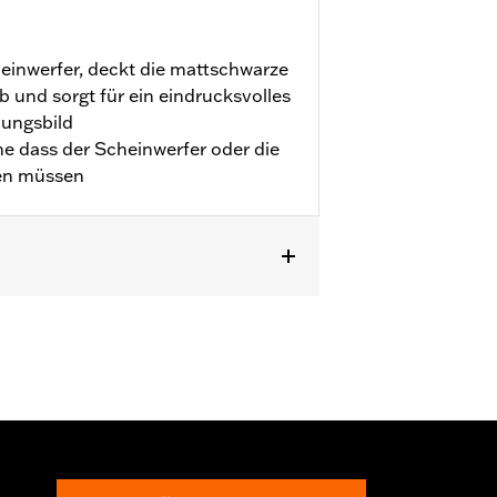
inwerfer, deckt die mattschwarze
 und sorgt für ein eindrucksvolles
ungsbild
e dass der Scheinwerfer oder die
den müssen
b ’24 sowie FLTRXRRSE ab ’25).