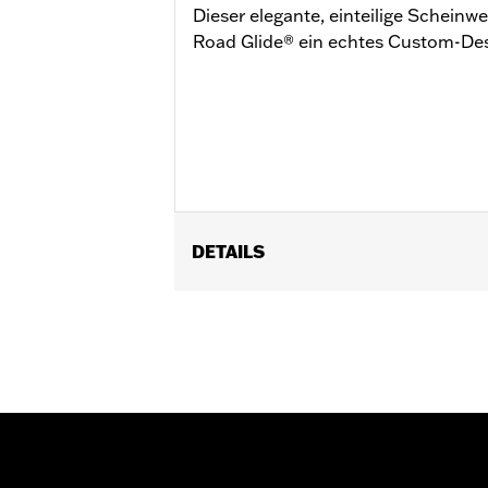
Dieser elegante, einteilige Scheinwe
Road Glide® ein echtes Custom-Des
DETAILS
Geeignet für Road Glide Modelle von 
Installationsanleitung
Additional Colors Available
In Einheiten erhältlich:
Jeweils
In der Box:
Scheinwerferzierring, Kleb