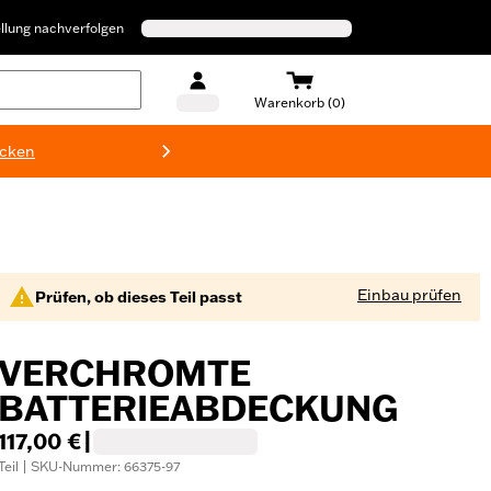
llung nachverfolgen
Warenkorb (0)
ecken
Harley-D
Einbau prüfen
Prüfen, ob dieses Teil passt
VERCHROMTE
BATTERIEABDECKUNG
117,00 €
|
Teil | SKU-Nummer: 66375-97