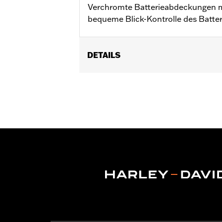
Verchromte Batterieabdeckungen mit
bequeme Blick-Kontrolle des Batter
DETAILS
Für FXD ’97–’05, FXDX ’99–’05 und 
In Einheiten erhältlich:
Jeweils
In der Box:
Nur Batterieabdeckung
NOTIZEN:
Die Batterieabmessungen d
möglicherweise nicht die 
Modellen.