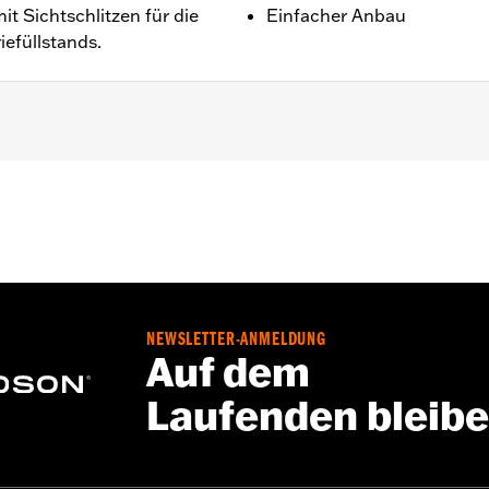
 Sichtschlitzen für die
Einfacher Anbau
iefüllstands.
FXDXT Modelle ’01–’03. Serienmäßig bei FXDL, FXDS CONV
er Harley-Davidson® AGM-Batterien P/N 65989-97A, 6598
Verwendung von Batterieseitenabdeckungen aus dem Zube
NEWSLETTER-ANMELDUNG
Auf dem
Laufenden bleib