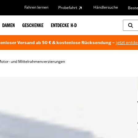
Fahren lernen
Händlersuche
Probefahrt
Beste
DAMEN
GESCHENKE
ENTDECKE H-D
enloser Versand ab 50 € & kostenlose Rücksendung –
jetzt entd
otor- und Mittelrahmenverzierungen