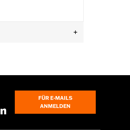
 und FXDWG Modellen.
9-90B oder 65991-82B erlauben
hörprogramm bei XL und Dyna®
FÜR E-MAILS
ANMELDEN
en