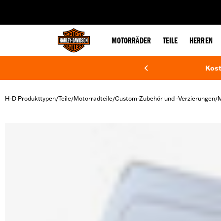
web accessibility
MOTORRÄDER
TEILE
HERREN
Kost
H-D Produkttypen
Teile
Motorradteile
Custom-Zubehör und -Verzierungen
M
/
/
/
/