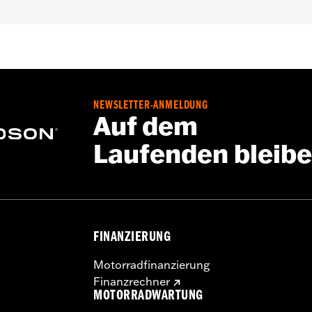
bis ’25 mit luft-/ölgekühltem Milwaukee-Eight® Motor. Nich
Police Modelle mit lüfterunterstützten Ölkühlern. Nicht für
P/N 25700633 oder 25700634.
NEWSLETTER-ANMELDUNG
Auf dem
leitung
Laufenden bleib
,,,,,,,,,,,,,,,,,,
FINANZIERUNG
Motorradfinanzierung
Finanzrechner
MOTORRADWARTUNG