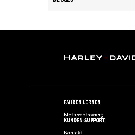
Geeignet für Touring Modelle von ’17 
Center-Cooled Motoren und Trike oder 
Verbindung mit Ölkühlerabdeckung 
Installationsanleitung
ECM-Kalibrierung erforderlich:
Ja
In Einheiten erhältlich:
Jeweils
In der Box:
Lüfter und Installationsan
GARANTIE:
,,,,,,,,,,,,,,,,,,,,,,,,,,,,,,,,,,,,,,,,,,,,,,,,,
FAHREN LERNEN
Motorradtraining
KUNDEN-SUPPORT
Kontakt