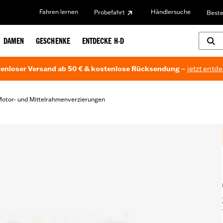
Fahren lernen
Händlersuche
Probefahrt
Beste
DAMEN
GESCHENKE
ENTDECKE H-D
enloser Versand ab 50 € & kostenlose Rücksendung –
jetzt entd
otor- und Mittelrahmenverzierungen