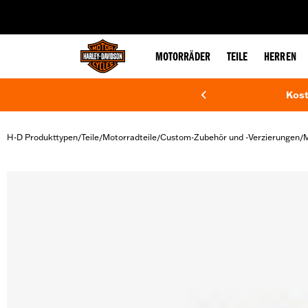
web accessibility
MOTORRÄDER
TEILE
HERREN
Kost
H-D Produkttypen
Teile
Motorradteile
Custom-Zubehör und -Verzierungen
M
/
/
/
/