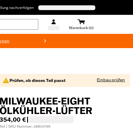
llung nachverfolgen
Warenkorb (0)
ecken
Harley-D
Einbau prüfen
Prüfen, ob dieses Teil passt
MILWAUKEE-EIGHT
ÖLKÜHLER-LÜFTER
354,00 €
|
Teil | SKU-Nummer: 26800195