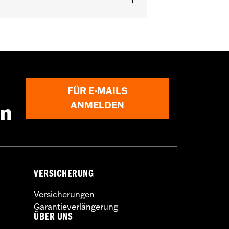
t für Modelle mit Twin-Cooled oder
 CVO Modelle ’18–’19. Nicht in
FÜR E-MAILS
ANMELDEN
en
VERSICHERUNG
Versicherungen
Garantieverlängerung
ÜBER UNS