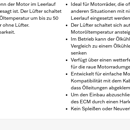
enn der Motor im Leerlauf
Ideal für Motorräder, die o
sagt ist. Der Lüfter schaltet
anderen Situationen mit ni
 Öltemperatur um bis zu 50
Leerlauf eingesetzt werde
r ohne Lüfter.
Der Lüfter schaltet sich a
arkeit.
Motoröltemperatur ansteig
Im Betrieb kann der Ölkühl
Vergleich zu einem Ölkühle
senken
Verfügt über einen wetterfe
für die raue Motorradumge
Entwickelt für einfache M
Kompatibilität mit dem K
dass Ölleitungen abgekl
Um den Einbau abzuschlie
des ECM durch einen Harle
Kein Spleißen oder Neuver