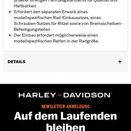
unserer strengen Fahrzeugstandards für Qualität und
Haltbarkeit
Erfordert den separaten Erwerb eines
modellspezifischen Rad-Einbausatzes, eines
Schrauben-Satzes für Ritzel sowie von Bremsscheiben-
Befestigungsteilen
Der Einbau erfordert möglicherweise einen
modellspezifischen Reifen in der Radgröße.
DETAILS
Geeignet für Touring Modelle ab ’14 (außer CVO sowie FLHX und
FLTRX ab ’24, FLHXU ab ’25 sowie FLHXL, FLHXLSE,
FLTRXSTSE und FXTRXL ab ’26). Nicht für Trike Modelle. FL
Modelle ab ’20 mit TPMS erfordern Sensor P/N 32700096 (USA
und HDI) oder 32700097 (Japan) sowie Ventilkappe P/N
42300093 und Digital Tech Aktivierung.
NEWSLETTER-ANMELDUNG
Installationsanleitung
Auf dem Laufenden
Position auf Motorrad:
Hinten
bleiben
Separat erhältlich:
Radeinbaukit, Befestigungsteile für Ritzel