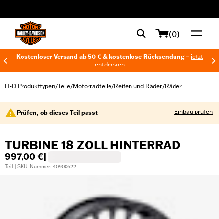
web accessibility
(0)
Kostenloser Versand ab 50 € & kostenlose Rücksendung –
jetzt
entdecken
H-D Produkttypen
Teile
Motorradteile
Reifen und Räder
Räder
/
/
/
/
Einbau prüfen
Prüfen, ob dieses Teil passt
TURBINE 18 ZOLL HINTERRAD
997,00 €
|
Teil | SKU-Nummer: 40900622