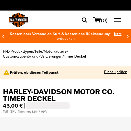
web accessibility
(0)
Kostenloser Versand ab 50 € & kostenlose Rücksendung –
jetzt
entdecken
H-D Produkttypen
Teile
Motorradteile
/
/
/
Custom-Zubehör und -Verzierungen
Timer Deckel
/
Einbau prüfen
Prüfen, ob dieses Teil passt
HARLEY-DAVIDSON MOTOR CO.
TIMER DECKEL
43,00 €
|
Teil | SKU-Nummer: 32047-99A