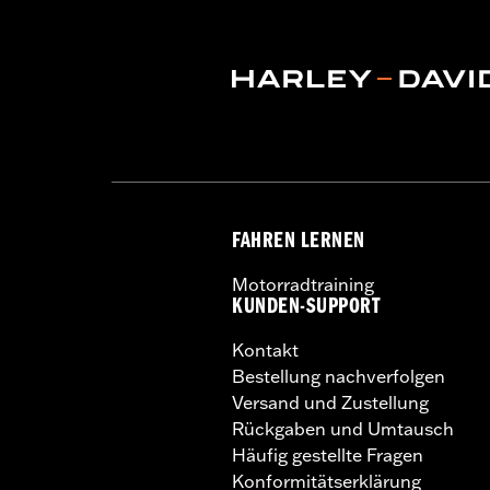
Material:
Aluminiumguss
In der Box:
Rad und Installationsanle
Felgendimension:
18
GARANTIE:
2 year limited warranty –
NOTIZEN:
Requires separate purchase 
See I-sheet for details. Ins
FAHREN LERNEN
Motorradtraining
KUNDEN-SUPPORT
Kontakt
Bestellung nachverfolgen
Versand und Zustellung
Rückgaben und Umtausch
Häufig gestellte Fragen
Konformitätserklärung