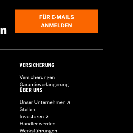
FÜR E-MAILS
ANMELDEN
en
re and Brake Rotor-specific hardware.
ic tire.
VERSICHERUNG
Versicherungen
Garantieverlängerung
ÜBER UNS
Unser Unternehmen
Stellen
Investoren
Händler werden
Werksführungen