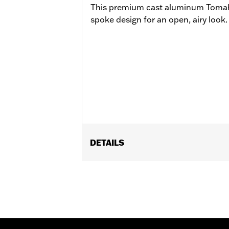
This premium cast aluminum Tomah
spoke design for an open, airy look.
DETAILS
Geeignet für FLRT, FLHTCUTG und FL
FLHTCUTG erfordern den separaten K
Installationsanleitung
Position auf Motorrad:
Hinten
Separat erhältlich:
Radeinbaukit, Be
In Einheiten erhältlich:
Jeweils