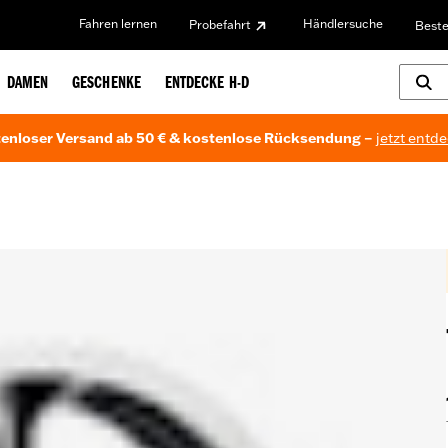
Fahren lernen
Händlersuche
Probefahrt
Beste
DAMEN
GESCHENKE
ENTDECKE H-D
enloser Versand ab 50 € & kostenlose Rücksendung –
jetzt entd