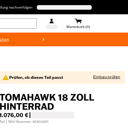
llung nachverfolgen
Warenkorb (0)
ecken
Harley-D
Einbau prüfen
Prüfen, ob dieses Teil passt
TOMAHAWK 18 ZOLL
HINTERRAD
1.076,00 €
|
Teil | SKU-Nummer: 40900651