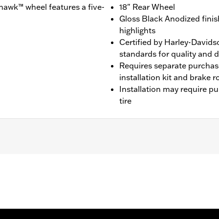
awk™ wheel features a five-
18" Rear Wheel
Gloss Black Anodized finis
highlights
Certified by Harley-Davids
standards for quality and d
Requires separate purchas
installation kit and brake 
Installation may require p
tire
HTCUTGSE ab ’19, FLTRT ab ’23 sowie FLHLT und FLHLTSE
auf des Reifens P/N 43200046.
festigungsteile für Ritzel und Bremsscheibe