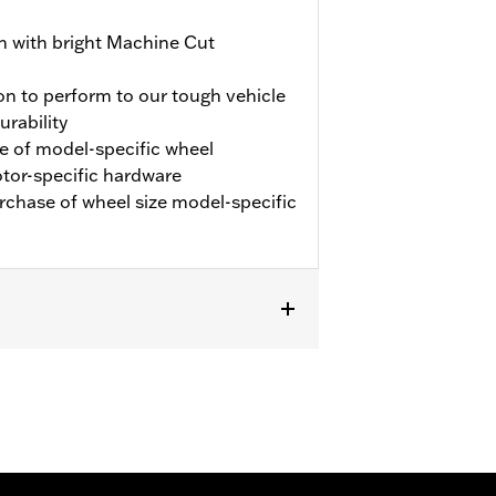
h with bright Machine Cut
on to perform to our tough vehicle
urability
e of model-specific wheel
rotor-specific hardware
urchase of wheel size model-specific
 Moelle ab ’26. FLRT und