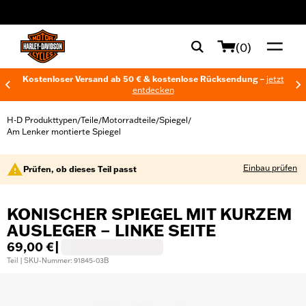
web accessibility
(0)
Kostenloser Versand ab 50 € & kostenlose Rücksendung –
jetzt
entdecken
H-D Produkttypen
Teile
Motorradteile
Spiegel
/
/
/
/
Am Lenker montierte Spiegel
Einbau prüfen
Prüfen, ob dieses Teil passt
KONISCHER SPIEGEL MIT KURZEM
AUSLEGER – LINKE SEITE
69,00 €
|
Teil | SKU-Nummer: 91845-03B