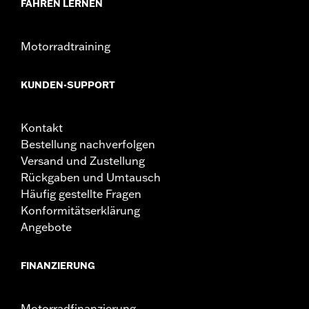
FAHREN LERNEN
Kombinationen von Spiegeln und Lenkern testen und
daher keine speziellen Einbauempfehlungen
abgeben. Daher muss nach Installation neuer Spiegel
Motorradtraining
oder Lenker und vor Einsatz des Motorrads überprüft
werden, ob die Spiegel dem Fahrer eine klare Sicht
nach hinten bieten.
KUNDEN-SUPPORT
Kontakt
Bestellung nachverfolgen
Versand und Zustellung
Rückgaben und Umtausch
Häufig gestellte Fragen
Konformitätserklärung
Angebote
FINANZIERUNG
Motorradfinanzierung