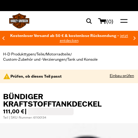
web accessibility
(0)
Kostenloser Versand ab 50 € & kostenlose Rücksendung –
jetzt
entdecken
H-D Produkttypen
Teile
Motorradteile
/
/
/
Custom-Zubehör und -Verzierungen
Tank und Konsole
/
Einbau prüfen
Prüfen, ob dieses Teil passt
BÜNDIGER
KRAFTSTOFFTANKDECKEL
111,00 €
|
Teil | SKU-Nummer: 61100134