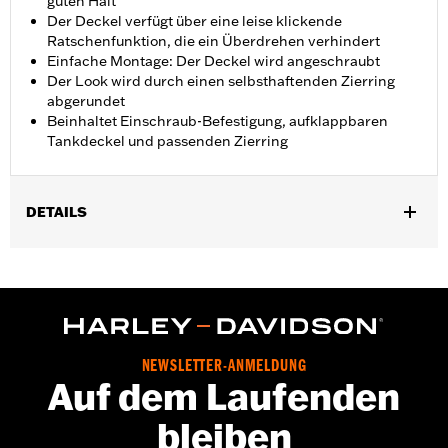
guten Halt
Der Deckel verfügt über eine leise klickende
Ratschenfunktion, die ein Überdrehen verhindert
Einfache Montage: Der Deckel wird angeschraubt
Der Look wird durch einen selbsthaftenden Zierring
abgerundet
Beinhaltet Einschraub-Befestigung, aufklappbaren
Tankdeckel und passenden Zierring
DETAILS
Für FXBB, FXBRS und FXST ab ’18, FXBR ’18–’20 und FXBBS
Modelle ab ’21.
Installationsanleitung
In Einheiten erhältlich:
Jeweils
In der Box:
Einschraubbefestigung, aufklappbarer Deckel,
NEWSLETTER-ANMELDUNG
passender Zierring und Installationsanleitung
Auf dem Laufenden
bleiben