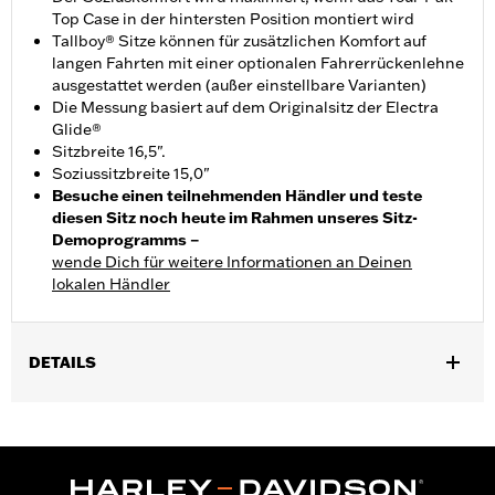
Top Case in der hintersten Position montiert wird
Tallboy® Sitze können für zusätzlichen Komfort auf
langen Fahrten mit einer optionalen Fahrerrückenlehne
ausgestattet werden (außer einstellbare Varianten)
Die Messung basiert auf dem Originalsitz der Electra
Glide®
Sitzbreite 16,5".
Soziussitzbreite 15,0"
Besuche einen teilnehmenden Händler und teste
diesen Sitz noch heute im Rahmen unseres Sitz-
Demoprogramms –
wende Dich für weitere Informationen an Deinen
lokalen Händler
DETAILS
Geeignet für Touring Modelle von ’14 bis ’25 (außer FLH ab ’21,
FLHFB, FLHXSE und FLTRXSE ab ’23, FLHX, FLTRX und
FLTRXSTSE ab ’24 sowie FLHXU und FLTRXRRSE ab ’25) und
Trike Modelle von ’14 bis ’25. Nicht in Verbindung mit Kits für