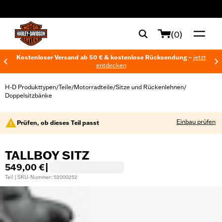
web accessibility
(0)
Kostenloser Versand ab 50 € & kostenlose Rücksendung –
jetzt
entdecken
H-D Produkttypen
Teile
Motorradteile
Sitze und Rückenlehnen
/
/
/
/
Doppelsitzbänke
Einbau prüfen
Prüfen, ob dieses Teil passt
TALLBOY SITZ
549,00 €
|
Teil | SKU-Nummer: 52000252