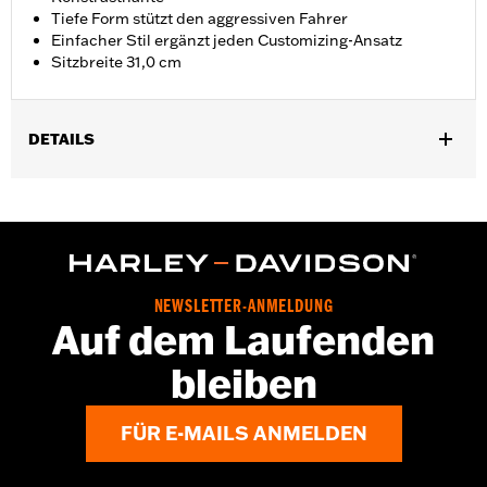
Tiefe Form stützt den aggressiven Fahrer
Einfacher Stil ergänzt jeden Customizing-Ansatz
Sitzbreite 31,0 cm
DETAILS
Geeignet für FLDE, FLHC, FLHCS, FLSL, FXBB, FXBBS und
FXST Modelle ab '18 und FLI Modelle ab '24. FLI ab '24 erfordert
die Entfernung der serienmäßigen Sitzreling.
Installationsanleitung
GARANTIE:
1 Jahr beschränkte Garantie – Alle Details dazu auf
NEWSLETTER-ANMELDUNG
www.h-d.com/warranty
Auf dem Laufenden
bleiben
FÜR E-MAILS ANMELDEN