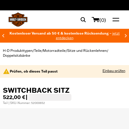
web accessibility
(0)
Kostenloser Versand ab 50 € & kostenlose Rücksendung –
jetzt
entdecken
H-D Produkttypen
Teile
Motorradteile
Sitze und Rückenlehnen
/
/
/
/
Doppelsitzbänke
Einbau prüfen
Prüfen, ob dieses Teil passt
SWITCHBACK SITZ
522,00 €
|
Teil | SKU-Nummer: 52000652