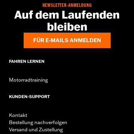
Update durch einen Harley-Davidson Händler erforderlich.
NEWSLETTER-ANMELDUNG
Einzelheiten erfährst Du bei Deinem Händler.
Auf dem Laufenden
Installationsanleitung
bleiben
Kollektion:
Switchback
Durchmesser:
1.5
FÜR E-MAILS ANMELDEN
FAHREN LERNEN
Motorradtraining
KUNDEN-SUPPORT
Kontakt
Bestellung nachverfolgen
Versand und Zustellung