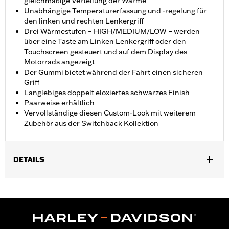
gleichmäßige Verteilung der Wärme
Unabhängige Temperaturerfassung und -regelung für
den linken und rechten Lenkergriff
Drei Wärmestufen – HIGH/MEDIUM/LOW – werden
über eine Taste am Linken Lenkergriff oder den
Touchscreen gesteuert und auf dem Display des
Motorrads angezeigt
Der Gummi bietet während der Fahrt einen sicheren
Griff
Langlebiges doppelt eloxiertes schwarzes Finish
Paarweise erhältlich
Vervollständige diesen Custom-Look mit weiterem
Zubehör aus der Switchback Kollektion
DETAILS
Geeignet für FLHXSE und FLTRXSE ab ’23, FLHX, FLTRX und
FLTRXSTSE ab ’24, FLHXU ab ’25, Softail ab ’25 (außer FXBB
und FXBR) sowie FLHXL, FLHXLSE, FLHXSTSE und FLTRXL
Modelle ’26. Für den Anbau an einigen Street Glide und Road
Glide Modellen ’24 ist möglicherweise ein Digital Technician