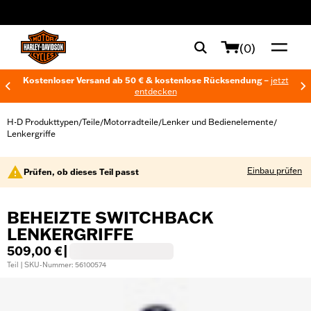
web accessibility
(0)
Kostenloser Versand ab 50 € & kostenlose Rücksendung –
jetzt
entdecken
H-D Produkttypen
Teile
Motorradteile
Lenker und Bedienelemente
/
/
/
/
Lenkergriffe
Einbau prüfen
Prüfen, ob dieses Teil passt
BEHEIZTE SWITCHBACK
LENKERGRIFFE
509,00 €
|
Teil | SKU-Nummer: 56100574