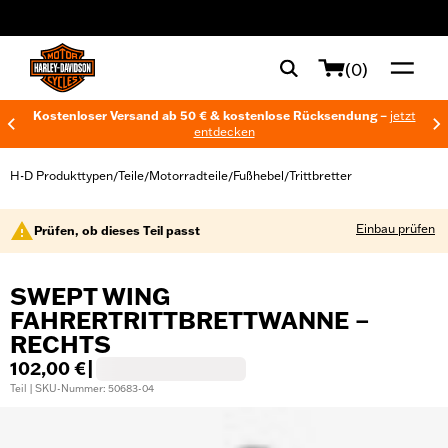
web accessibility
(0)
Kostenloser Versand ab 50 € & kostenlose Rücksendung –
jetzt
entdecken
H-D Produkttypen
Teile
Motorradteile
Fußhebel
Trittbretter
/
/
/
/
Einbau prüfen
Prüfen, ob dieses Teil passt
SWEPT WING
FAHRERTRITTBRETTWANNE –
RECHTS
102,00 €
|
Teil | SKU-Nummer: 50683-04