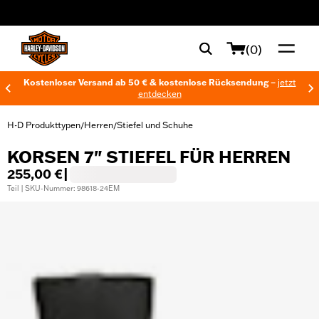
web accessibility
(0)
Kostenloser Versand ab 50 € & kostenlose Rücksendung –
jetzt
entdecken
H-D Produkttypen
Herren
Stiefel und Schuhe
/
/
KORSEN 7" STIEFEL FÜR HERREN
255,00 €
|
Teil | SKU-Nummer: 98618-24EM