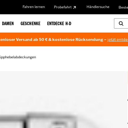
Fahren lernen
Händlersuche
Probefahrt
Beste
DAMEN
GESCHENKE
ENTDECKE H-D
enloser Versand ab 50 € & kostenlose Rücksendung –
jetzt entd
ipphebelabdeckungen