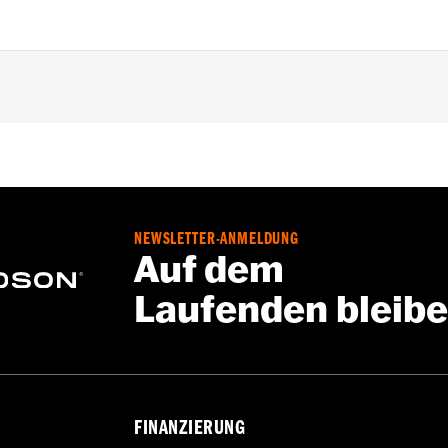
ckel
,,,,,,,,,,,,,,,,,,,
on Motorabdeckungen müssen möglicherweise neue Dichtu
NEWSLETTER-ANMELDUNG
einen Händler.
Auf dem
Laufenden bleib
FINANZIERUNG