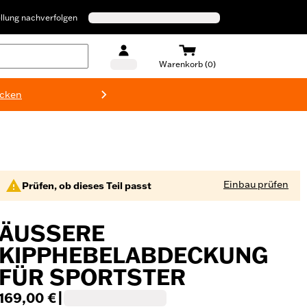
llung nachverfolgen
Warenkorb (0)
ecken
Harley-D
Einbau prüfen
Prüfen, ob dieses Teil passt
ÄUSSERE K
IPPHEBELABDECKUNG F
ÜR SPORTSTER
169,00 €
|