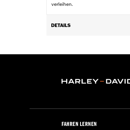
verleihen.
DETAILS
Für XL Modelle ’04–’22.
In Einheiten erhältlich:
Jeweils
In der Box:
Nur äußere Kippehebelde
GARANTIE:
,,,,,,,,,,,,,,,,,,,,,,,,,,,,,,,,,,,,,,,,,,,,,,,,,
NOTIZEN:
Für den Aus- und Einbau v
weitere Informationen an D
FAHREN LERNEN