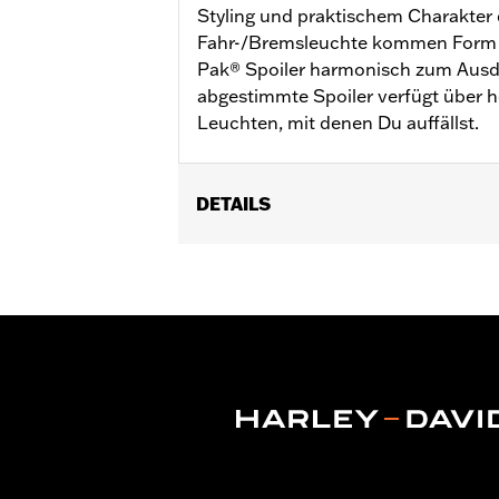
Styling und praktischem Charakter 
Fahr-/Bremsleuchte kommen Form 
Pak® Spoiler harmonisch zum Ausdr
abgestimmte Spoiler verfügt über h
Leuchten, mit denen Du auffällst.
DETAILS
Geeignet für Touring ab ’14 (außer
sowie FLHLT, FLHLTSE, FLHXL, FLHXL
Tour-Pak® Koffer. Der Einbau erforde
Separat erhältlich:
LED-Beleuchtung
In der Box:
Nur Tour-Pak Spoiler