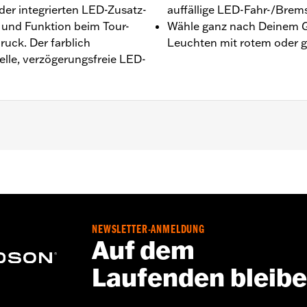
der integrierten LED-Zusatz-
auffällige LED-Fahr-/Brem
und Funktion beim Tour-
Wähle ganz nach Deinem 
uck. Der farblich
Leuchten mit rotem oder ge
elle, verzögerungsfreie LED-
 FLHXSE und FLTRXSE ab ’23, FLHX, FLTRX und FLTRXSTSE 
SE, FLHXSTSE, FLTRT und FLTRXL ab ’26) und Tri-Glide M
rt Tour-Pak Deckel Spoiler-Leuchten-Kit P/N 53000238 ode
skit
NEWSLETTER-ANMELDUNG
Auf dem
Laufenden bleib