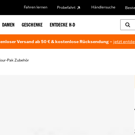
Fahren lernen
Händlersuche
Probefahrt
Beste
DAMEN
GESCHENKE
ENTDECKE H-D
enloser Versand ab 50 € & kostenlose Rücksendung –
jetzt entd
Tour-Pak Zubehör