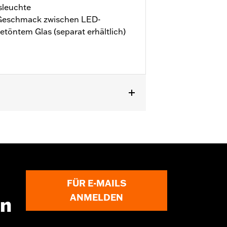
sleuchte
Geschmack zwischen LED-
töntem Glas (separat erhältlich)
ab ’24, FLHXU und FLTRXRRSE ab ’25
odelle ab ’14 mit King oder Chopped
r 53000239. Nicht für HDI Modelle.
FÜR E-MAILS
ANMELDEN
en