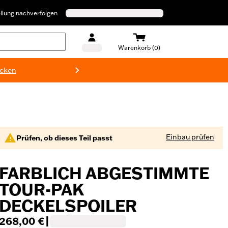
llung nachverfolgen
Warenkorb (0)
ecken
Harley-D
Einbau prüfen
Prüfen, ob dieses Teil passt
FARBLICH ABGESTIMMTE
TOUR-PAK
DECKELSPOILER
268,00 €
|