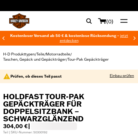
web accessibility
(0)
Kostenloser Versand ab 50 € & kostenlose Rücksendung –
jetzt
entdecken
H-D Produkttypen
Teile
Motorradteile
/
/
/
Taschen, Gepäck und Gepäckträger
Tour-Pak Gepäckträger
/
Einbau prüfen
Prüfen, ob dieses Teil passt
HOLDFAST TOUR-PAK
GEPÄCKTRÄGER FÜR
DOPPELSITZBANK –
SCHWARZGLÄNZEND
304,00 €
|
Teil | SKU-Nummer: 50300192