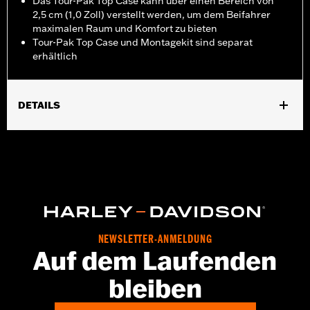
Das Tour-Pak Top Case kann über einen Bereich von
2,5 cm (1,0 Zoll) verstellt werden, um dem Beifahrer
maximalen Raum und Komfort zu bieten
Tour-Pak Top Case und Montagekit sind separat
erhältlich
DETAILS
Geeignet für FLSB Modelle von ’18 bis '24 mit Doppelsitzbank.
Der Einbau erfordert ein separat erhältliches
modellspezifisches Montagekit.
Installationsanleitung
Separat erhältlich:
Tour-Pak Gepäck und Befestigungsteile
In Einheiten erhältlich:
Jeweils
In der Box:
Nur Gepäckträger
NEWSLETTER-ANMELDUNG
Auf dem Laufenden
bleiben