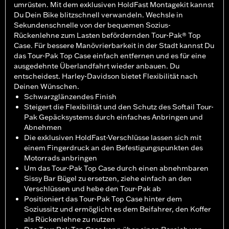
umrüsten. Mit dem exklusiven HoldFast Montagekit kannst
Du Dein Bike blitzschnell verwandeln. Wechsle in
Sekundenschnelle von der bequemen Sozius-
Rückenlehne zum Lasten befördernden Tour-Pak® Top
Case. Für bessere Manövrierbarkeit in der Stadt kannst Du
das Tour-Pak Top Case einfach entfernen und es für eine
ausgedehnte Überlandfahrt wieder anbauen. Du
entscheidest. Harley-Davidson bietet Flexibilität nach
Deinen Wünschen.
Schwarzglänzendes Finish
Steigert die Flexibilität und den Schutz des Softail Tour-
Pak Gepäcksystems durch einfaches Anbringen und
Abnehmen
Die exklusiven HoldFast-Verschlüsse lassen sich mit
einem Fingerdruck an den Befestigungspunkten des
Motorrads anbringen
Um das Tour-Pak Top Case durch einen abnehmbaren
Sissy Bar Bügel zu ersetzen, ziehe einfach an den
Verschlüssen und hebe den Tour-Pak ab
Positioniert das Tour-Pak Top Case hinter dem
Soziussitz und ermöglicht es dem Beifahrer, den Koffer
als Rückenlehne zu nutzen