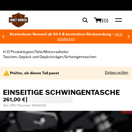
web accessibility
(0)
Kostenloser Versand ab 50 € & kostenlose Rücksendung –
jetzt
entdecken
H-D Produkttypen
Teile
Motorradteile
/
/
/
Taschen, Gepäck und Gepäckträger
Schwingentaschen
/
Einbau prüfen
Prüfen, ob dieses Teil passt
EINSEITIGE SCHWINGENTASCHE
261,00 €
|
Teil | SKU-Nummer: 90202530