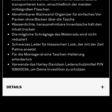
transportieren kann, einschließlich der meisten
mittelgroßen Flaschen
Abnehmbarer Rückwand-Organizer für einfaches Vor-
Packen ohne Bücken über die Tasche
Wasserdichte, herausnehmbare Innentasche hält den
Inhalt trocken
Die mögliche Schräglage des Motorrads wird nicht
reduziert
Schwarzes Leder für klassischen Look, der mit der Zeit
Patina ansetzt
Für die Montage ist eine Taschen-Halterung
erforderlich
Verwende das Harley-Davidson Lederschutzmittel P/N
93600034, um Deine Investition zu schützen
DETAILS
Für RH1250S ab ‘21 und RH975 Modelle ab ‘22. RH1250S
Modelle erfordern die Halterung P/N 90202533. RH975 Modelle
erfordern die Halterung P/N 90202532. Nicht in Verbindung mit