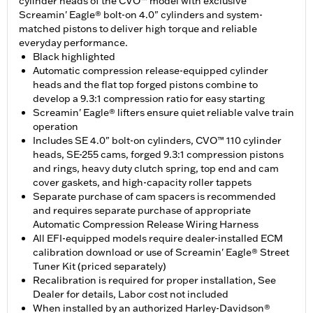
cylinder heads of the CVO™ model with exclusive
Screamin' Eagle® bolt-on 4.0" cylinders and system-
matched pistons to deliver high torque and reliable
everyday performance.
Black highlighted
Automatic compression release-equipped cylinder
heads and the flat top forged pistons combine to
develop a 9.3:1 compression ratio for easy starting
Screamin' Eagle® lifters ensure quiet reliable valve train
operation
Includes SE 4.0" bolt-on cylinders, CVO™ 110 cylinder
heads, SE-255 cams, forged 9.3:1 compression pistons
and rings, heavy duty clutch spring, top end and cam
cover gaskets, and high-capacity roller tappets
Separate purchase of cam spacers is recommended
and requires separate purchase of appropriate
Automatic Compression Release Wiring Harness
All EFI-equipped models require dealer-installed ECM
calibration download or use of Screamin' Eagle® Street
Tuner Kit (priced separately)
Recalibration is required for proper installation, See
Dealer for details, Labor cost not included
When installed by an authorized Harley-Davidson®