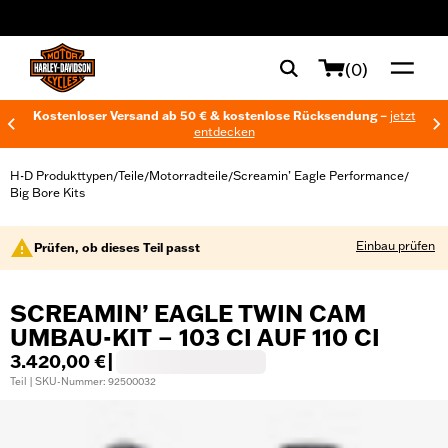
web accessibility
(0)
Kostenloser Versand ab 50 € & kostenlose Rücksendung –
jetzt
entdecken
H-D Produkttypen
Teile
Motorradteile
Screamin’ Eagle Performance
/
/
/
/
Big Bore Kits
Einbau prüfen
Prüfen, ob dieses Teil passt
SCREAMIN’ EAGLE TWIN CAM
UMBAU-KIT – 103 CI AUF 110 CI
3.420,00 €
|
Teil | SKU-Nummer: 92500032