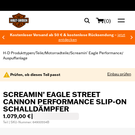
web accessibility
(0)
Kostenloser Versand ab 50 € & kostenlose Rücksendung –
jetzt
entdecken
H-D Produkttypen
Teile
Motorradteile
Screamin’ Eagle Performance
/
/
/
/
Auspuffanlage
Einbau prüfen
Prüfen, ob dieses Teil passt
SCREAMIN’ EAGLE STREET
CANNON PERFORMANCE SLIP-ON
SCHALLDÄMPFER
1.079,00 €
|
Teil | SKU-Nummer: 64900554B