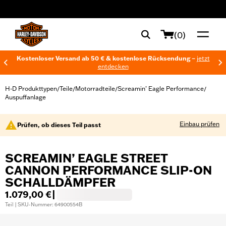
web accessibility
(0)
Kostenloser Versand ab 50 € & kostenlose Rücksendung –
jetzt
entdecken
H-D Produkttypen
Teile
Motorradteile
Screamin’ Eagle Performance
/
/
/
/
Auspuffanlage
Einbau prüfen
Prüfen, ob dieses Teil passt
SCREAMIN’ EAGLE STREET
CANNON PERFORMANCE SLIP-ON
SCHALLDÄMPFER
1.079,00 €
|
Teil | SKU-Nummer: 64900554B