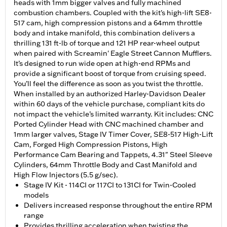
heads with 1mm bigger valves and fully machined
combustion chambers. Coupled with the kit's high-lift SE8-
517 cam, high compression pistons and a 64mm throttle
body and intake manifold, this combination delivers a
thrilling 131 ft-lb of torque and 121 HP rear-wheel output
when paired with Screamin' Eagle Street Cannon Mufflers.
It’s designed to run wide open at high-end RPMs and
provide a significant boost of torque from cruising speed.
You’ll feel the difference as soon as you twist the throttle.
When installed by an authorized Harley-Davidson Dealer
within 60 days of the vehicle purchase, compliant kits do
not impact the vehicle’s limited warranty. Kit includes: CNC
Ported Cylinder Head with CNC machined chamber and
1mm larger valves, Stage IV Timer Cover, SE8-517 High-Lift
Cam, Forged High Compression Pistons, High
Performance Cam Bearing and Tappets, 4.31" Steel Sleeve
Cylinders, 64mm Throttle Body and Cast Manifold and
High Flow Injectors (5.5 g/sec).
Stage IV Kit - 114CI or 117CI to 131CI for Twin-Cooled
models
Delivers increased response throughout the entire RPM
range
Provides thrilling acceleration when twisting the