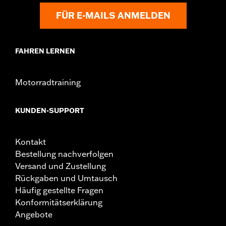
Vertragswerkstatt ausgeführte Screamin’ Eagle Kalibrierung.
Passt nicht für kalifornische Modelle, kaufen Sie stattdessen
FÜR E-MAILS ANMELDEN
Teilenummer 92500109.
Installationsanleitung
Separat erhältlich:
Für weitere Details klicken Sie bitte auf die
FAHREN LERNEN
Registerkarte „Fitment“ (Einbau) oben
In Einheiten erhältlich:
Jeweils
Motorradtraining
Screamin' Eagle Stage Upgrade:
Stage IV
In der Box:
Weitere Details gibt es oben unter der Registerkarte
„Beschreibung“
KUNDEN-SUPPORT
ZERTIFIZIERUNG:
49-State U.S. EPA compliant
Kontakt
Bestellung nachverfolgen
Versand und Zustellung
Rückgaben und Umtausch
Häufig gestellte Fragen
Konformitätserklärung
Angebote