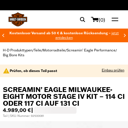
web accessibility
(0)
Kostenloser Versand ab 50 € & kostenlose Rücksendung –
jetzt
entdecken
H-D Produkttypen
Teile
Motorradteile
Screamin’ Eagle Performance
/
/
/
/
Big Bore Kits
Einbau prüfen
Prüfen, ob dieses Teil passt
SCREAMIN’ EAGLE MILWAUKEE-
EIGHT MOTOR STAGE IV KIT – 114 CI
ODER 117 CI AUF 131 CI
4.989,00 €
|
Teil | SKU-Nummer: 92500081