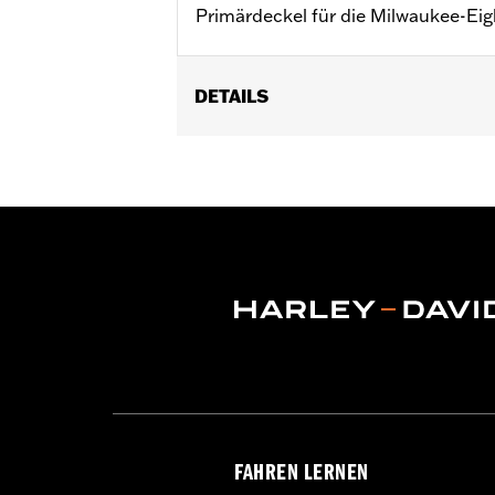
Primärdeckel für die Milwaukee-Eigh
DETAILS
Für FLSB Modelle ab ’18 und Softail 
25700913, 25700937, 25700941, 2570
Installationsanleitung
In Einheiten erhältlich:
Jeweils
In der Box:
Derby Deckel, Befestigung
GARANTIE:
,,,,,,,,,,,,,,,,,,,,,,,,,,,,,,,,,,,,,,,,,,,,,,,,,
NOTIZEN:
Für den Aus- und Einbau v
weitere Informationen an D
FAHREN LERNEN