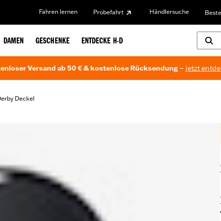
Fahren lernen
Händlersuche
Probefahrt
Beste
DAMEN
GESCHENKE
ENTDECKE H-D
enloser Versand ab 50 € & kostenlose Rücksendung –
jetzt entd
erby Deckel