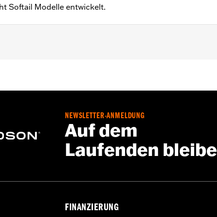
t Softail Modelle entwickelt.
Modelle ab ’19. Auch für Softail Modelle ’18 mit schmalem 
1039, 25701040 und 25701043.
steile und Installationsanleitung
NEWSLETTER-ANMELDUNG
,,,,,,,,,,,,
Auf dem
on Motorabdeckungen müssen möglicherweise neue Dichtu
Laufenden bleib
einen Händler.
FINANZIERUNG