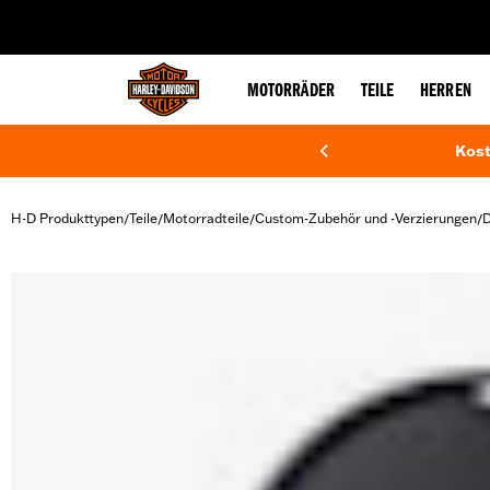
web accessibility
MOTORRÄDER
TEILE
HERREN
Kost
H-D Produkttypen
Teile
Motorradteile
Custom-Zubehör und -Verzierungen
D
/
/
/
/