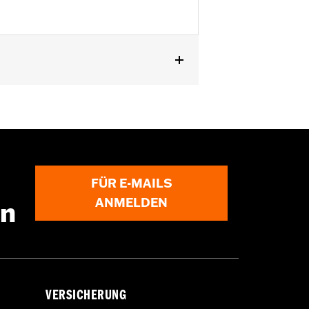
äußerem Primärdeckel P/N 25701077,
FÜR E-MAILS
ngen gekauft werden. Wende Dich für
ANMELDEN
en
VERSICHERUNG