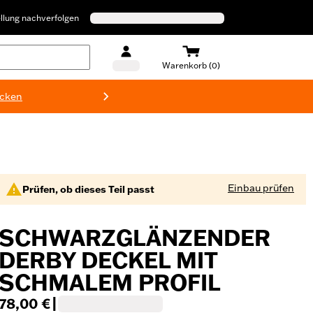
llung nachverfolgen
Warenkorb (0)
ecken
Harley-D
Einbau prüfen
Prüfen, ob dieses Teil passt
SCHWARZGLÄNZENDER
DERBY DECKEL MIT
SCHMALEM PROFIL
78,00 €
|