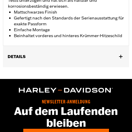
Tests unterzogen und hat sich als haltbar und
korrosionsbeständig erwiesen.
Mattschwarzes Finish
Gefertigt nach den Standards der Serienausstattung für
exakte Passform
Einfache Montage
Beinhaltet vorderes und hinteres Krümmer-Hitzeschild
DETAILS
Für FLFB, FLFBS, FXBR und FXBRS Modelle ab ’18.
Installationsanleitung
In Einheiten erhältlich:
Paar
In der Box:
Vorderer und hinterer Krümmerschild
NEWSLETTER-ANMELDUNG
Auf dem Laufenden
bleiben