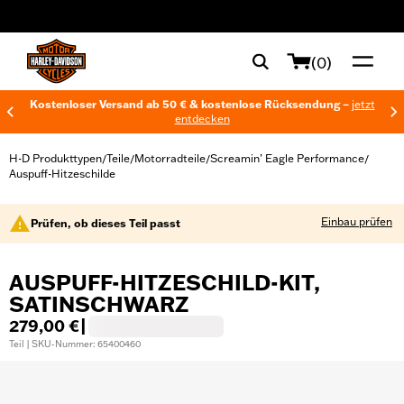
web accessibility
(0)
Kostenloser Versand ab 50 € & kostenlose Rücksendung –
jetzt
entdecken
H-D Produkttypen
Teile
Motorradteile
Screamin’ Eagle Performance
/
/
/
/
Auspuff-Hitzeschilde
Einbau prüfen
Prüfen, ob dieses Teil passt
AUSPUFF-HITZESCHILD-KIT,
SATINSCHWARZ
279,00 €
|
Teil | SKU-Nummer: 65400460