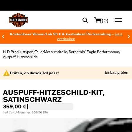
web accessibility
(0)
Kostenloser Versand ab 50 € & kostenlose Rücksendung –
jetzt
entdecken
H-D Produkttypen
Teile
Motorradteile
Screamin’ Eagle Performance
/
/
/
/
Auspuff-Hitzeschilde
Einbau prüfen
Prüfen, ob dieses Teil passt
AUSPUFF-HITZESCHILD-KIT,
SATINSCHWARZ
359,00 €
|
Teil | SKU-Nummer: 65400285A