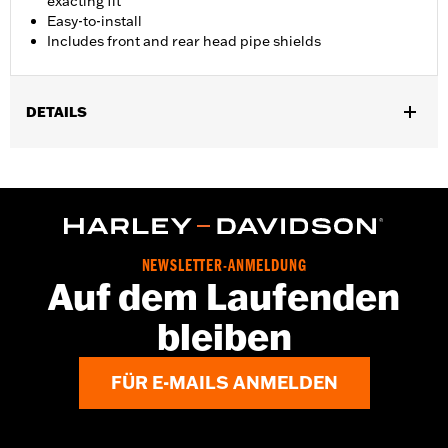
exacting fit
Easy-to-install
Includes front and rear head pipe shields
DETAILS
Geeignet für Touring Modelle ab ’17 (außer FLTRXRRSE ab ’25)
und Trike Modelle.
Installationsanleitung
NEWSLETTER-ANMELDUNG
Auf dem Laufenden
bleiben
FÜR E-MAILS ANMELDEN