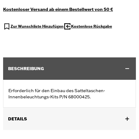
Kostenloser Versand ab einem Bestellwert von 50 €
Zur Wunschliste Hinzufügen
Kostenlose Rückgabe
BESCHREIBUNG
Erforderlich für den Einbau des Satteltaschen-
Innenbeleuchtungs-Kits P/N 68000425.
DETAILS
Geeignet für FLHXSE und FLTRXSE Modelle ab '23, und FLHX,