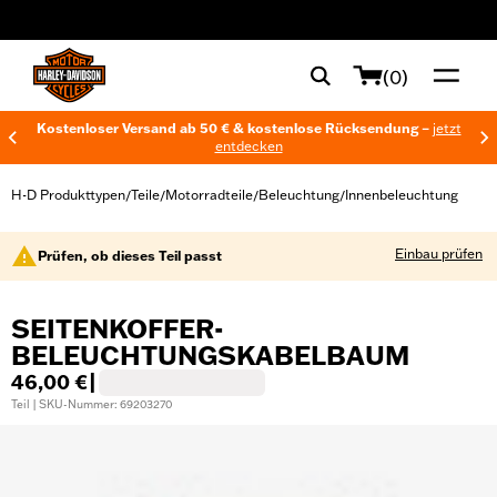
web accessibility
(0)
Kostenloser Versand ab 50 € & kostenlose Rücksendung –
jetzt
entdecken
H-D Produkttypen
Teile
Motorradteile
Beleuchtung
Innenbeleuchtung
/
/
/
/
Einbau prüfen
Prüfen, ob dieses Teil passt
SEITENKOFFER-
BELEUCHTUNGSKABELBAUM
46,00 €
|
Teil | SKU-Nummer: 69203270