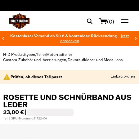
web accessibility
(0)
Kostenloser Versand ab 50 € & kostenlose Rücksendung –
jetzt
entdecken
H-D Produkttypen
Teile
Motorradteile
/
/
/
Custom-Zubehör und -Verzierungen
Dekoraufkleber und Medaillons
/
Einbau prüfen
Prüfen, ob dieses Teil passt
ROSETTE UND SCHNÜRBAND AUS
LEDER
23,00 €
|
Teil | SKU-Nummer: 91722-04