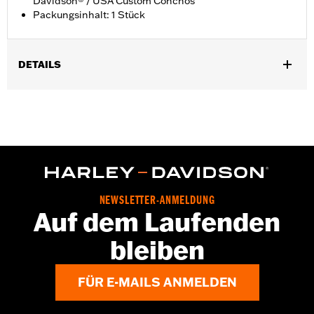
Davidson® / USA Custom Conchos
Packungsinhalt: 1 Stück
DETAILS
Universell einsetzbar.
Installationsanleitung
Wasserabweisend:
Nein
Separat erhältlich:
Conchos
In Einheiten erhältlich:
Jeweils
Material:
Leder
In der Box:
1 Rosette und Schnürriemen aus Leder
NEWSLETTER-ANMELDUNG
Auf dem Laufenden
bleiben
FÜR E-MAILS ANMELDEN