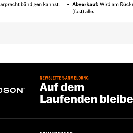
aarpracht bändigen kannst.
Abverkauf
:
Wird am Rücke
(fast) alle.
tie – Alle Details dazu auf
www.h-d.com/warranty
NEWSLETTER-ANMELDUNG
Auf dem
Laufenden bleib