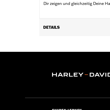
Dir zeigen und gleichzeitig Deine H
DETAILS
Geschlecht:
Damen
GARANTIE:
90 Tage beschränkte Garan
Herkunft:
Importiert