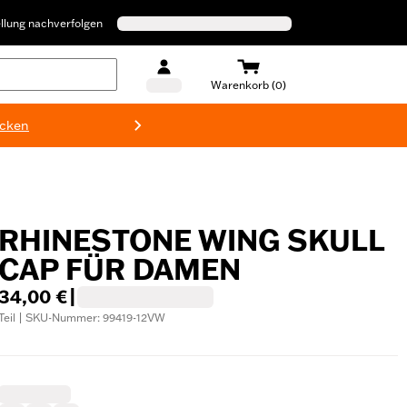
llung nachverfolgen
Warenkorb (0)
ecken
Harley-D
RHINESTONE WING SKULL
CAP FÜR DAMEN
34,00 €
|
Teil | SKU-Nummer: 99419-12VW