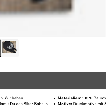
ion. Wir haben
Materialien
:
100 % Baumw
 damit Du das Biker-Babe in
Motive
:
Druckmotive mit S