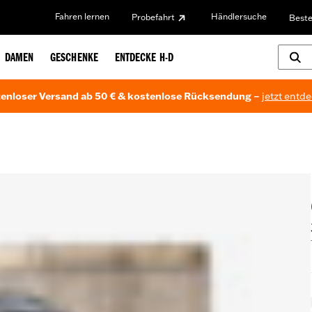
Fahren lernen
Händlersuche
Probefahrt
Beste
DAMEN
GESCHENKE
ENTDECKE H-D
enloser Versand ab 50 € & kostenlose Rücksendung –
jetzt entd