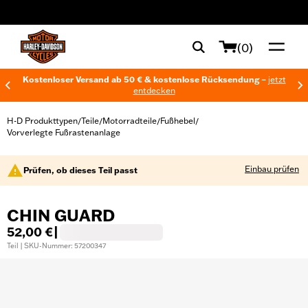
web accessibility
(0)
Kostenloser Versand ab 50 € & kostenlose Rücksendung –
jetzt
entdecken
H-D Produkttypen
Teile
Motorradteile
Fußhebel
/
/
/
/
Vorverlegte Fußrastenanlage
Einbau prüfen
Prüfen, ob dieses Teil passt
CHIN GUARD
52,00 €
|
Teil | SKU-Nummer: 57200347