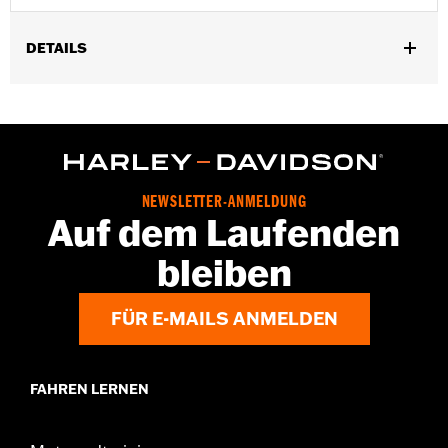
DETAILS
Für RH975 ab ’22 und RH975S Modelle ab ’23.
Installationsanleitung
In Einheiten erhältlich:
Jeweils
In der Box:
Linker und rechter Bugschutz und
Installationsanleitung
NEWSLETTER-ANMELDUNG
Auf dem Laufenden
bleiben
FÜR E-MAILS ANMELDEN
FAHREN LERNEN