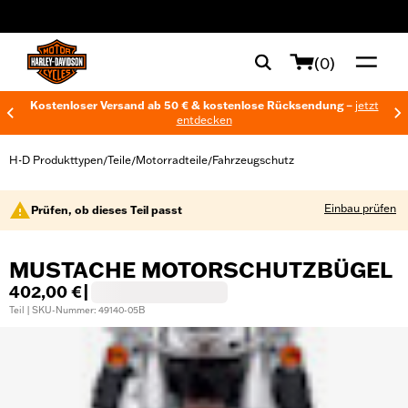
web accessibility
(0)
Kostenloser Versand ab 50 € & kostenlose Rücksendung –
jetzt
entdecken
H-D Produkttypen
Teile
Motorradteile
Fahrzeugschutz
/
/
/
Einbau prüfen
Prüfen, ob dieses Teil passt
MUSTACHE MOTORSCHUTZBÜGEL
402,00 €
|
Teil | SKU-Nummer: 49140-05B