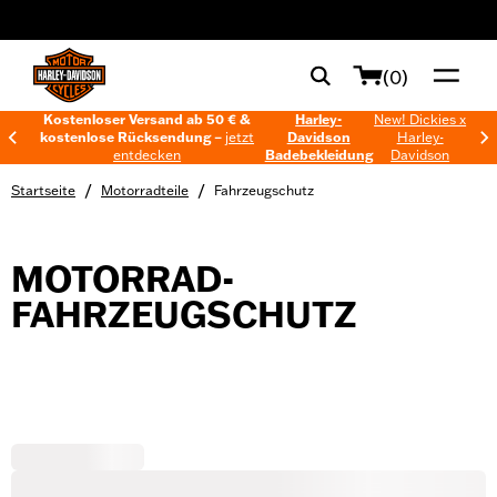
web accessibility
(0)
Kostenloser Versand ab 50 € &
Harley-
New! Dickies x
kostenlose Rücksendung –
jetzt
Davidson
Harley-
entdecken
Badebekleidung
Davidson
/
/
Startseite
Motorradteile
Fahrzeugschutz
MOTORRAD-
FAHRZEUGSCHUTZ