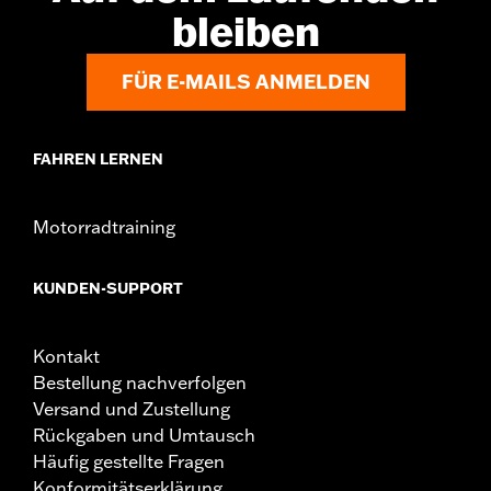
GARANTIE:
2 year limited warranty – Go to
www.h-
bleiben
d.com/warranty
for full details
FÜR E-MAILS ANMELDEN
FAHREN LERNEN
Motorradtraining
KUNDEN-SUPPORT
Kontakt
Bestellung nachverfolgen
Versand und Zustellung
Rückgaben und Umtausch
Häufig gestellte Fragen
Konformitätserklärung