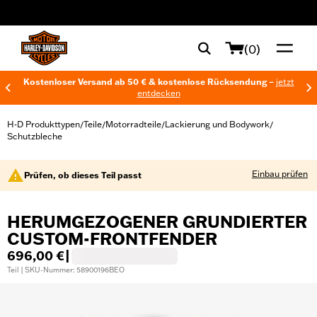
web accessibility
(0)
Kostenloser Versand ab 50 € & kostenlose Rücksendung –
jetzt
entdecken
H-D Produkttypen
Teile
Motorradteile
Lackierung und Bodywork
/
/
/
/
Schutzbleche
Einbau prüfen
Prüfen, ob dieses Teil passt
HERUMGEZOGENER GRUNDIERTER
CUSTOM-FRONTFENDER
696,00 €
|
Teil | SKU-Nummer: 58900196BEO