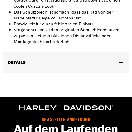
Vorderradreifen fast zu 180 Grad und bewirkt so einen
coolen Custom-Look
Das Schutzblech ist so flach, dass das Rad von der
Nabe bis zur Felge voll sichtbar ist
Entwickelt für einen fehlerfreien Einbau
Vorgebohrt, um zu den originalen Schutzblechstutzen
zu passen, keine zusätzlichen Distanzstücke oder
Montagebleche erforderlich
DETAILS
Geeignet für Touring Modelle von ’14 bis ’24 (außer FLHXSE und
FLTRXSE von ’23 bis ’24 sowie FLHX, FLTRX und FLTRXSTSE
’24) mit 17 Zoll-, 18 Zoll- oder 19 Zoll-Rädern und -Reifen. Nicht
für Fenderspitze P/N 59600003 oder 59600006 geeignet. Nicht
geeignet für Trike Modelle.
Installationsanleitung
Additional Colors Available
NEWSLETTER-ANMELDUNG
In Einheiten erhältlich:
Jeweils
Auf dem Laufenden
In der Box:
Schutzblech und Befestigungsteile