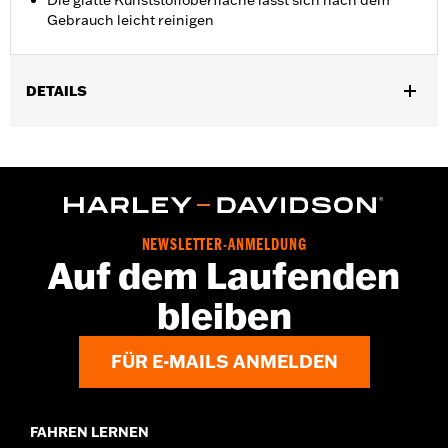
Die glatte Kunststoffoberfläche lässt sich nach dem
Gebrauch leicht reinigen
DETAILS
Für FLSB ab ’18 und Softail Modelle ab ’19.
In Einheiten erhältlich:
Jeweils
In der Box:
Nur Trichter
NEWSLETTER-ANMELDUNG
Auf dem Laufenden
bleiben
FÜR E-MAILS ANMELDEN
FAHREN LERNEN