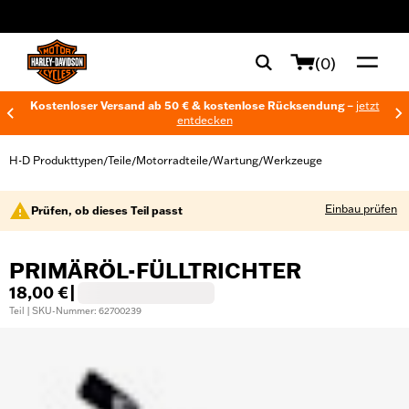
web accessibility
(0)
Kostenloser Versand ab 50 € & kostenlose Rücksendung –
jetzt
entdecken
H-D Produkttypen
Teile
Motorradteile
Wartung
Werkzeuge
/
/
/
/
Einbau prüfen
Prüfen, ob dieses Teil passt
PRIMÄRÖL-FÜLLTRICHTER
18,00 €
|
Teil | SKU-Nummer: 62700239