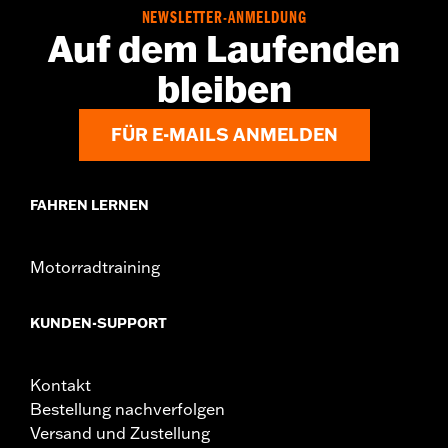
Update durch einen Harley-Davidson Händler erforderlich.
NEWSLETTER-ANMELDUNG
Einzelheiten erfährst Du bei Deinem Händler.
Auf dem Laufenden
Installationsanleitung
bleiben
Kollektion:
Switchback
Durchmesser:
1.5
FÜR E-MAILS ANMELDEN
FAHREN LERNEN
Motorradtraining
KUNDEN-SUPPORT
Kontakt
Bestellung nachverfolgen
Versand und Zustellung