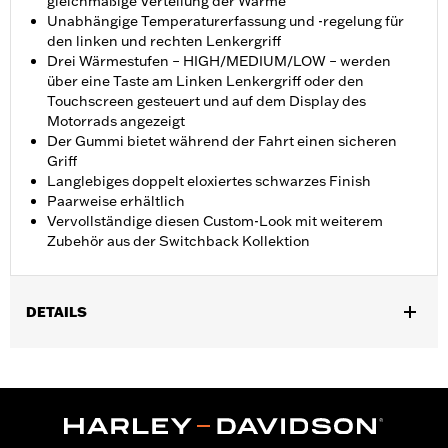
gleichmäßige Verteilung der Wärme
Unabhängige Temperaturerfassung und -regelung für
den linken und rechten Lenkergriff
Drei Wärmestufen – HIGH/MEDIUM/LOW – werden
über eine Taste am Linken Lenkergriff oder den
Touchscreen gesteuert und auf dem Display des
Motorrads angezeigt
Der Gummi bietet während der Fahrt einen sicheren
Griff
Langlebiges doppelt eloxiertes schwarzes Finish
Paarweise erhältlich
Vervollständige diesen Custom-Look mit weiterem
Zubehör aus der Switchback Kollektion
DETAILS
Geeignet für FLHXSE und FLTRXSE ab ’23, FLHX, FLTRX und
FLTRXSTSE ab ’24, FLHXU ab ’25, Softail ab ’25 (außer FXBB
und FXBR) sowie FLHXL, FLHXLSE, FLHXSTSE und FLTRXL
Modelle ’26. Für den Anbau an einigen Street Glide und Road
Glide Modellen ’24 ist möglicherweise ein Digital Technician