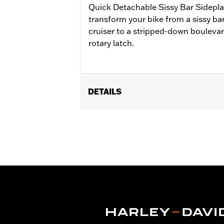
Quick Detachable Sissy Bar Sidepla
transform your bike from a sissy b
cruiser to a stripped-down bouleva
rotary latch.
DETAILS
Für XL Modelle ab ’04 (außer XL1200CX
Montagekit gehört bei den XL1200T M
Installationsanleitung