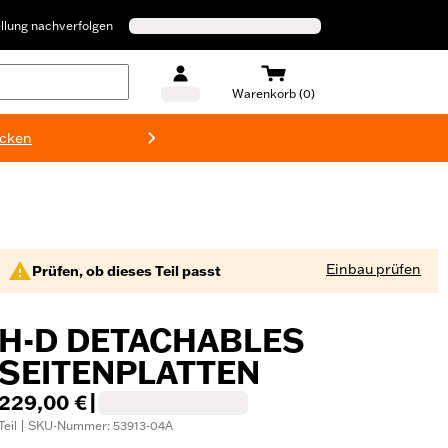
llung nachverfolgen
Warenkorb (0)
ecken
Harley-D
Einbau prüfen
Prüfen, ob dieses Teil passt
H-D DETACHABLES
SEITENPLATTEN
229,00 €
|
Teil | SKU-Nummer: 53913-04A