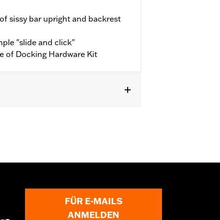
f sissy bar upright and backrest
ple "slide and click"
e of Docking Hardware Kit
rdnungstabelle für Montagekit). Das
FÜR E-MAILS
ANMELDEN