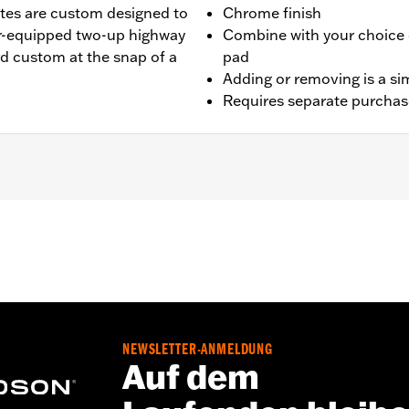
tes are custom designed to
Chrome finish
ar-equipped two-up highway
Combine with your choice o
rd custom at the snap of a
pad
Adding or removing is a sim
Requires separate purchas
 ab ’16). Alle Modelle erfordern das Montagekit (siehe Zuo
odellen zur Serienausstattung.
NEWSLETTER-ANMELDUNG
Auf dem