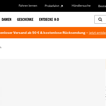
Fahren lernen
Händlersuche
Probefahrt
Beste
DAMEN
GESCHENKE
ENTDECKE H-D
enloser Versand ab 50 € & kostenlose Rücksendung –
jetzt entd
n