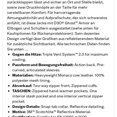
zurückklappen lässt und sicher an Ort und Stelle bleibt,
sowie zwei Druckknöpfe an der Taille für mehr
verstellbaren Komfort. Für hervorragende
Atmungsaktivität und Aufprallschutz, der sich schwerelos
anfühlt, ist diese Jacke mit D3O® Ghost™ Armor an
Ellbogen und Schultern ausgestattet (siehe unten für
Kaufoptionen für Rückenprotektoren). Sein dezentes
Design verfügt über Grafiken aus reflektierendem Material
für zusätzliche Sichtbarkeit. Alle technischen Daten finden
Sie unten …
Gegen die Hitze
:
Triple Vent System™ 2.0 for maximum
cooling.
Passform und Bewegungsfreiheit
:
Action back. Pre-
curved, articulated sleeves.
Materialien
:
Heavyweight Monaco cow leather. 100%
polyester mesh lining.
Abverkauf
:
Two-way zipper front. Zippered cuffs.
TASCHEN
:
Zippered hand-warmer pockets. One
interior stash pocket and one interior vertical zipper
pocket.
Design-Details
:
Snap-tab collar. Reflective detailing.
Motive
:
3M™ Scotchlite™ Reflective Material.