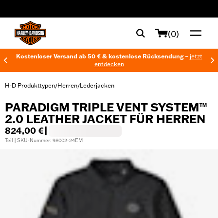
web accessibility
(0)
Kostenloser Versand ab 50 € & kostenlose Rücksendung –
jetzt
entdecken
H-D Produkttypen
Herren
Lederjacken
/
/
PARADIGM TRIPLE VENT SYSTEM™
2.0 LEATHER JACKET FÜR HERREN
824,00 €
|
Teil | SKU-Nummer: 98002-24EM