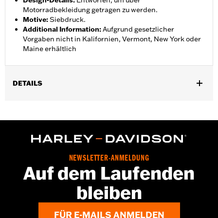
Design-Details
:
Entworfen, um über
Motorradbekleidung getragen zu werden.
Motive
:
Siebdruck.
Additional Information
:
Aufgrund gesetzlicher
Vorgaben nicht in Kalifornien, Vermont, New York oder
Maine erhältlich
DETAILS
Geschlecht:
Damen
,
,
Funktionsmerkmale:
Wasserdicht
Atmungsaktiv
Versiegelte
,
,
,
NÃ¤hte
Einstellbare Taille
ReiÃŸverschluss innen
,
Reflektierend
ReiÃŸverschlusstaschen
Pant Style:
Traditional
NEWSLETTER-ANMELDUNG
Shop To Be:
Dry
Auf dem Laufenden
Material:
Nylon
bleiben
FÜR E-MAILS ANMELDEN