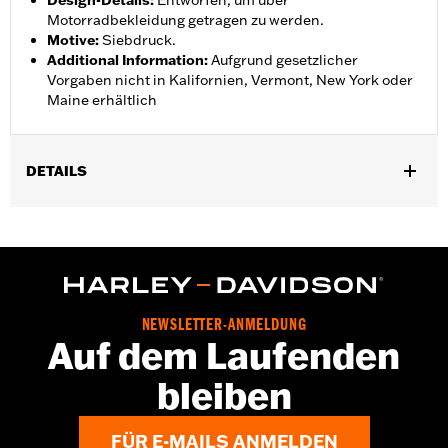
Design-Details
:
Entworfen, um über
Motorradbekleidung getragen zu werden.
Motive
:
Siebdruck.
Additional Information
:
Aufgrund gesetzlicher
Vorgaben nicht in Kalifornien, Vermont, New York oder
Maine erhältlich
DETAILS
Geschlecht:
Damen
,
,
Funktionsmerkmale:
Wasserdicht
Atmungsaktiv
Versiegelte
,
,
,
NÃ¤hte
Einstellbare Taille
ReiÃŸverschluss innen
,
Reflektierend
ReiÃŸverschlusstaschen
Pant Style:
Traditional
NEWSLETTER-ANMELDUNG
Shop To Be:
Dry
Auf dem Laufenden
Material:
Nylon
bleiben
FÜR E-MAILS ANMELDEN