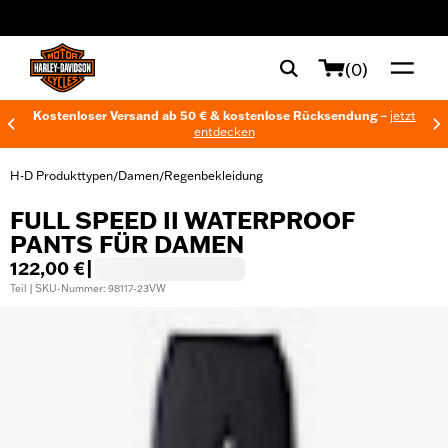
web accessibility
(0)
Kostenloser Versand ab 50 € & kostenlose Rücksendung –
jetzt
entdecken
H-D Produkttypen
Damen
Regenbekleidung
/
/
FULL SPEED II WATERPROOF
PANTS FÜR DAMEN
122,00 €
|
Teil | SKU-Nummer: 98117-23VW