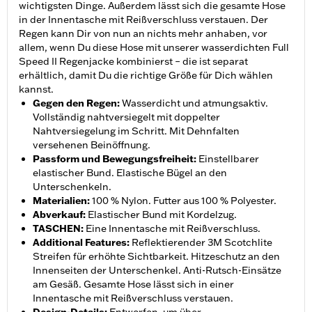
wichtigsten Dinge. Außerdem lässt sich die gesamte Hose
in der Innentasche mit Reißverschluss verstauen. Der
Regen kann Dir von nun an nichts mehr anhaben, vor
allem, wenn Du diese Hose mit unserer wasserdichten Full
Speed II Regenjacke kombinierst – die ist separat
erhältlich, damit Du die richtige Größe für Dich wählen
kannst.
Gegen den Regen
:
Wasserdicht und atmungsaktiv.
Vollständig nahtversiegelt mit doppelter
Nahtversiegelung im Schritt. Mit Dehnfalten
versehenen Beinöffnung.
Passform und Bewegungsfreiheit
:
Einstellbarer
elastischer Bund. Elastische Bügel an den
Unterschenkeln.
Materialien
:
100 % Nylon. Futter aus 100 % Polyester.
Abverkauf
:
Elastischer Bund mit Kordelzug.
TASCHEN
:
Eine Innentasche mit Reißverschluss.
Additional Features
:
Reflektierender 3M Scotchlite
Streifen für erhöhte Sichtbarkeit. Hitzeschutz an den
Innenseiten der Unterschenkel. Anti-Rutsch-Einsätze
am Gesäß. Gesamte Hose lässt sich in einer
Innentasche mit Reißverschluss verstauen.