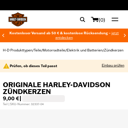
web accessibility
(0)
Kostenloser Versand ab 50 € & kostenlose Rücksendung –
jetzt
entdecken
H-D Produkttypen
Teile
Motorradteile
Elektrik und Batterien
Zündkerzen
/
/
/
/
Einbau prüfen
Prüfen, ob dieses Teil passt
ORIGINALE HARLEY-DAVIDSON
ZÜNDKERZEN
9,00 €
|
Teil | SKU-Nummer: 32337-04