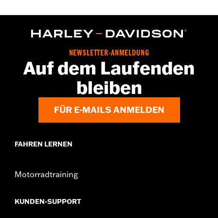
Für FLH und FX Modelle ’48–’74.
In Einheiten erhältlich:
Jeweils
In der Box:
1 Zündkerze
NEWSLETTER-ANMELDUNG
Auf dem Laufenden
bleiben
FÜR E-MAILS ANMELDEN
FAHREN LERNEN
Motorradtraining
KUNDEN-SUPPORT