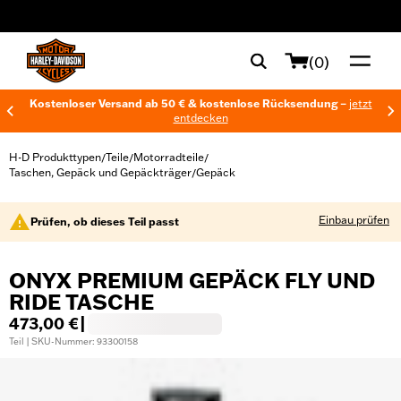
web accessibility
(0)
Kostenloser Versand ab 50 € & kostenlose Rücksendung –
jetzt
entdecken
H-D Produkttypen
Teile
Motorradteile
/
/
/
Taschen, Gepäck und Gepäckträger
Gepäck
/
Einbau prüfen
Prüfen, ob dieses Teil passt
ONYX PREMIUM GEPÄCK FLY UND
RIDE TASCHE
473,00 €
|
Teil | SKU-Nummer: 93300158