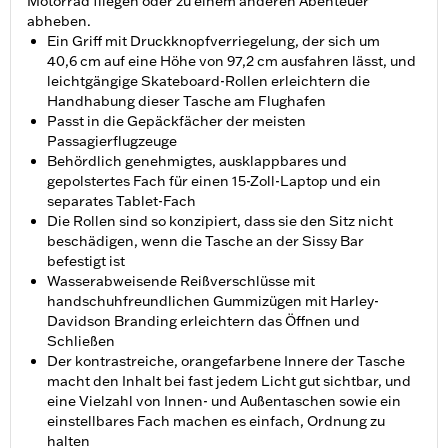
Motorrad fliegen oder zu einem anderen Abenteuer
abheben.
Ein Griff mit Druckknopfverriegelung, der sich um
40,6 cm auf eine Höhe von 97,2 cm ausfahren lässt, und
leichtgängige Skateboard-Rollen erleichtern die
Handhabung dieser Tasche am Flughafen
Passt in die Gepäckfächer der meisten
Passagierflugzeuge
Behördlich genehmigtes, ausklappbares und
gepolstertes Fach für einen 15-Zoll-Laptop und ein
separates Tablet-Fach
Die Rollen sind so konzipiert, dass sie den Sitz nicht
beschädigen, wenn die Tasche an der Sissy Bar
befestigt ist
Wasserabweisende Reißverschlüsse mit
handschuhfreundlichen Gummizügen mit Harley-
Davidson Branding erleichtern das Öffnen und
Schließen
Der kontrastreiche, orangefarbene Innere der Tasche
macht den Inhalt bei fast jedem Licht gut sichtbar, und
eine Vielzahl von Innen- und Außentaschen sowie ein
einstellbares Fach machen es einfach, Ordnung zu
halten