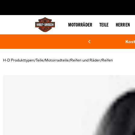
web accessibility
MOTORRÄDER
TEILE
HERREN
Kost
H-D Produkttypen
Teile
Motorradteile
Reifen und Räder
Reifen
/
/
/
/