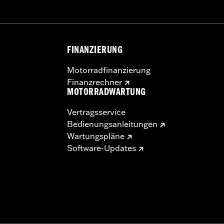
zugelassener Reifen unterschiedlicher Hersteller an demse
schweren oder tödlichen Verletzungen führen kann.
t die Verwendung von zugelassenen Michelin® und Dunlop
FINANZIERUNG
Motorradfinanzierung
Finanzrechner
MOTORRADWARTUNG
Vertragsservice
Bedienungsanleitungen
Wartungspläne
Software-Updates