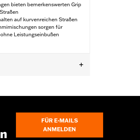
gen bieten bemerkenswerten Grip
 Straßen
halten auf kurvenreichen Straßen
mmimischungen sorgen für
t ohne Leistungseinbußen
FÜR E-MAILS
ANMELDEN
en
ie Verwendung nicht zugelassener