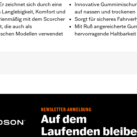
Er zeichnet sich durch eine
Innovative Gummimischun
 Langlebigkeit, Komfort und
auf nassen und trockenen
erienmäßig mit dem Scorcher
Sorgt für sicheres Fahrver
, die auch als
Mit Ruß angereicherte Gu
fischen Modellen verwendet
hervorragende Haltbarkei
0V ’12–’16 und FXDWG Modelle ’10–’17.
NEWSLETTER-ANMELDUNG
Auf dem
Laufenden bleib
 Reifen verwenden. Wende Dich an einen H-D® Händler. D