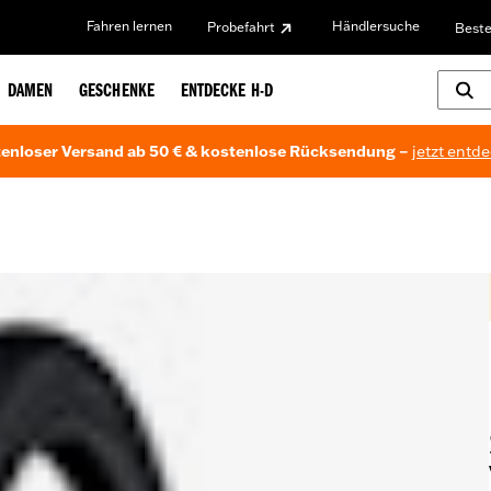
Fahren lernen
Händlersuche
Probefahrt
Beste
DAMEN
GESCHENKE
ENTDECKE H-D
enloser Versand ab 50 € & kostenlose Rücksendung –
jetzt entd