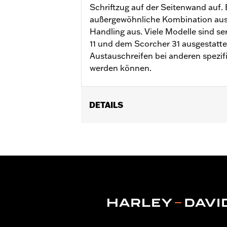
Schriftzug auf der Seitenwand auf. 
außergewöhnliche Kombination aus
Handling aus. Viele Modelle sind s
11 und dem Scorcher 31 ausgestattet
Austauschreifen bei anderen spezi
werden können.
DETAILS
Für XL 883C und 1200C ’04–’10, XL120
Position auf Motorrad:
Vorn
In Einheiten erhältlich:
Jeweils
In der Box:
Nur Reifen
Felgendimension:
2.15 x 21
Maßeinheit Felgendimension:
Zoll
Reifendimension:
80/90-21
Profil:
Scorcher 31
WARNUNG:
Nur von H-D® zugelassene