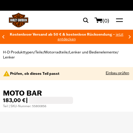
web accessibility
(0)
Kostenloser Versand ab 50 € & kostenlose Rücksendung –
jetzt
entdecken
H-D Produkttypen
Teile
Motorradteile
Lenker und Bedienelemente
/
/
/
/
Lenker
Einbau prüfen
Prüfen, ob dieses Teil passt
MOTO BAR
183,00 €
|
Teil | SKU-Nummer: 55800856