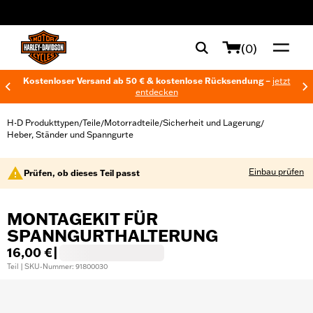
web accessibility
(0)
Kostenloser Versand ab 50 € & kostenlose Rücksendung –
jetzt
entdecken
H-D Produkttypen
Teile
Motorradteile
Sicherheit und Lagerung
/
/
/
/
Heber, Ständer und Spanngurte
Einbau prüfen
Prüfen, ob dieses Teil passt
MONTAGEKIT FÜR
SPANNGURTHALTERUNG
16,00 €
|
Teil | SKU-Nummer: 91800030