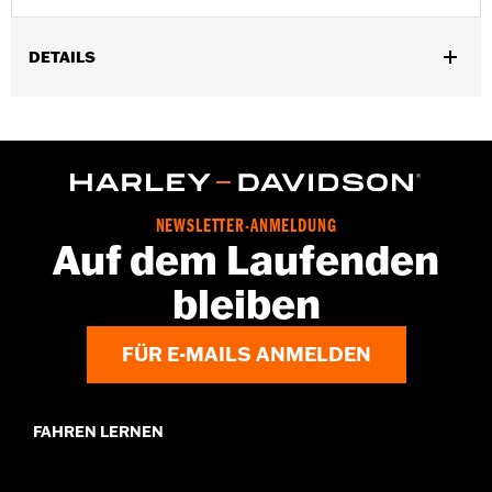
DETAILS
Erforderlich für den Einbau der Chrom-Spanngurthalterungen
P/N 93500006 an FLS, FLSS, FLSTF, FLSTFB und FLSTFBS
Modellen ’00–’17 ohne Windschilde.
Installationsanleitung
In Einheiten erhältlich:
Satz von 4
NEWSLETTER-ANMELDUNG
In der Box:
4 Rundkopf-Schrauben
Auf dem Laufenden
bleiben
FÜR E-MAILS ANMELDEN
FAHREN LERNEN