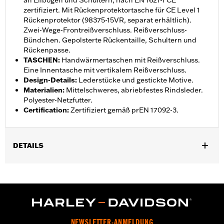
an Ellbogen und Schultern, nach EN 1621-1 CE
zertifiziert. Mit Rückenprotektortasche für CE Level 1
Rückenprotektor (98375-15VR, separat erhältlich).
Zwei-Wege-Frontreißverschluss. Reißverschluss-
Bündchen. Gepolsterte Rückentaille, Schultern und
Rückenpasse.
TASCHEN
:
Handwärmertaschen mit Reißverschluss.
Eine Innentasche mit vertikalem Reißverschluss.
Design-Details
:
Lederstücke und gestickte Motive.
Materialien
:
Mittelschweres, abriebfestes Rindsleder.
Polyester-Netzfutter.
Certification
:
Zertifiziert gemäß prEN 17092-3.
DETAILS
Geschlecht:
Damen
,
,
Funktionsmerkmale:
Abriebfestigkeit
Protektorentaschen
,
,
,
Gepolstert
Taschen
Weitenverstellung mit DruckknÃ¶pfen
Zwei-Wege-FrontreiÃŸverschluss
GARANTIE:
5 Jahre beschränkte Garantie – Alle Details dazu auf
NEWSLETTER-ANMELDUNG