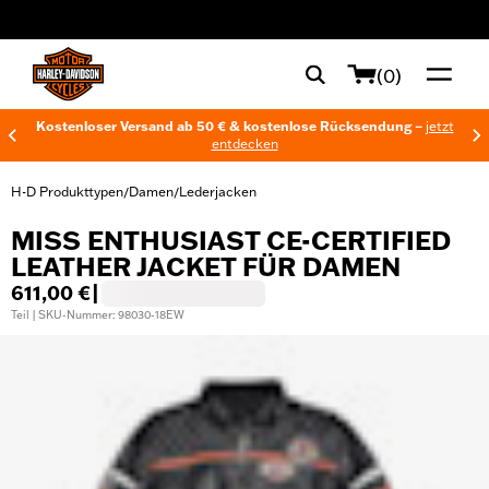
web accessibility
(0)
Kostenloser Versand ab 50 € & kostenlose Rücksendung –
jetzt
entdecken
H-D Produkttypen
Damen
Lederjacken
/
/
MISS ENTHUSIAST CE-CERTIFIED
LEATHER JACKET FÜR DAMEN
611,00 €
|
Teil | SKU-Nummer: 98030-18EW