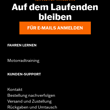
www.h-d.com/warranty
Auf dem Laufenden
Herkunft:
Importiert
bleiben
FÜR E-MAILS ANMELDEN
FAHREN LERNEN
Motorradtraining
KUNDEN-SUPPORT
Kontakt
Bestellung nachverfolgen
Versand und Zustellung
Rückgaben und Umtausch